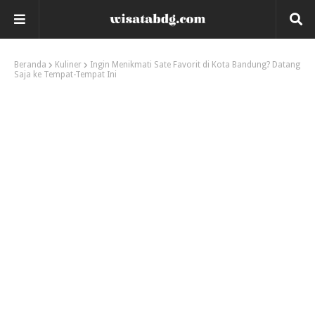
Beranda
Kuliner
Ingin Menikmati Sate Favorit di Kota Bandung? Datang
Saja ke Tempat-Tempat Ini