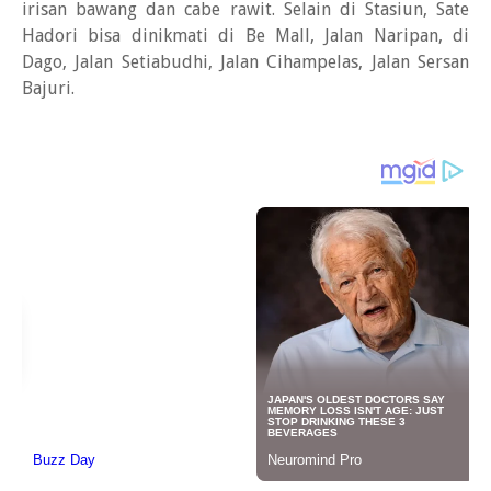
irisan bawang dan cabe rawit. Selain di Stasiun, Sate
Hadori bisa dinikmati di Be Mall, Jalan Naripan, di
Dago, Jalan Setiabudhi, Jalan Cihampelas, Jalan Sersan
Bajuri.