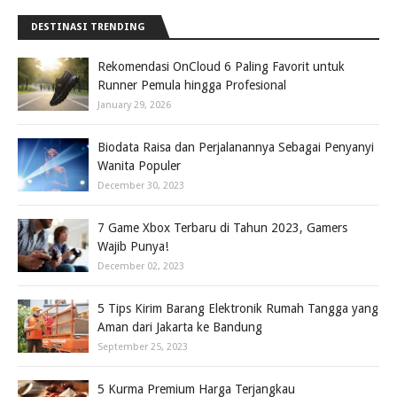
DESTINASI TRENDING
Rekomendasi OnCloud 6 Paling Favorit untuk
Runner Pemula hingga Profesional
January 29, 2026
Biodata Raisa dan Perjalanannya Sebagai Penyanyi
Wanita Populer
December 30, 2023
7 Game Xbox Terbaru di Tahun 2023, Gamers
Wajib Punya!
December 02, 2023
5 Tips Kirim Barang Elektronik Rumah Tangga yang
Aman dari Jakarta ke Bandung
September 25, 2023
5 Kurma Premium Harga Terjangkau