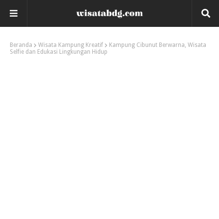
Beranda
Wisata Kampung Kreatif
Kampung Cibunut Berwarna, Wisata
Selfie dan Edukasi Lingkungan Hidup