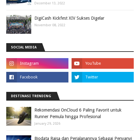
December 13, 2022
DigiCash Kickfest XIV Sukses Digelar
November 08, 2022
SOCIAL MEDIA
DESTINASI TRENDING
Rekomendasi OnCloud 6 Paling Favorit untuk
Runner Pemula hingga Profesional
January 29, 2026
Biodata Raisa dan Perjalanannya Sebagai Penyanyi