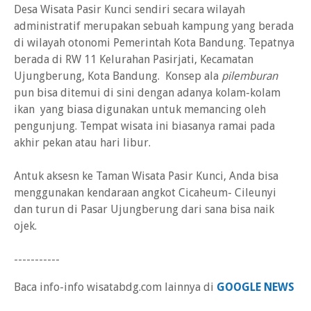
Desa Wisata Pasir Kunci sendiri secara wilayah
administratif merupakan sebuah kampung yang berada
di wilayah otonomi Pemerintah Kota Bandung. Tepatnya
berada di RW 11 Kelurahan Pasirjati, Kecamatan
Ujungberung, Kota Bandung. Konsep ala
pilemburan
pun bisa ditemui di sini dengan adanya kolam-kolam
ikan yang biasa digunakan untuk memancing oleh
pengunjung. Tempat wisata ini biasanya ramai pada
akhir pekan atau hari libur.
Antuk aksesn ke Taman Wisata Pasir Kunci, Anda bisa
menggunakan kendaraan angkot Cicaheum- Cileunyi
dan turun di Pasar Ujungberung dari sana bisa naik
ojek.
-----------
Baca info-info wisatabdg.com lainnya di
GOOGLE NEWS