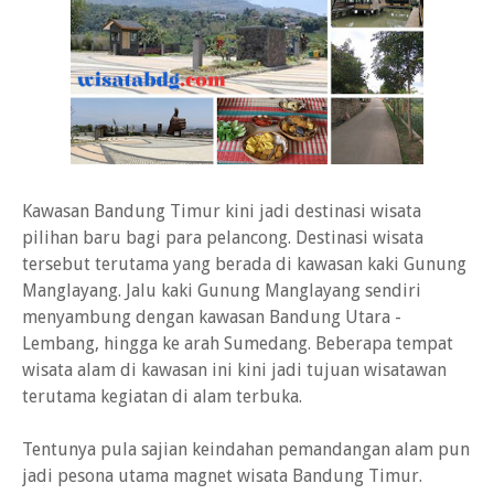
Kawasan Bandung Timur kini jadi destinasi wisata
pilihan baru bagi para pelancong. Destinasi wisata
tersebut terutama yang berada di kawasan kaki Gunung
Manglayang. Jalu kaki Gunung Manglayang sendiri
menyambung dengan kawasan Bandung Utara -
Lembang, hingga ke arah Sumedang. Beberapa tempat
wisata alam di kawasan ini kini jadi tujuan wisatawan
terutama kegiatan di alam terbuka.
Tentunya pula sajian keindahan pemandangan alam pun
jadi pesona utama magnet wisata Bandung Timur.