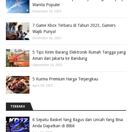
Wanita Populer
December 30, 2023
7 Game Xbox Terbaru di Tahun 2023, Gamers
Wajib Punya!
December 02, 2023
5 Tips Kirim Barang Elektronik Rumah Tangga yang
Aman dari Jakarta ke Bandung
September 25, 2023
5 Kurma Premium Harga Terjangkau
April 09, 2023
TERBARU
6 Sepatu Basket Yang Bagus dan Lincah Yang Bisa
Anda Dapatkan di Blibli