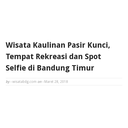
Wisata Kaulinan Pasir Kunci,
Tempat Rekreasi dan Spot
Selfie di Bandung Timur
by -
wisatabdg.com
on -
Maret 28, 2018