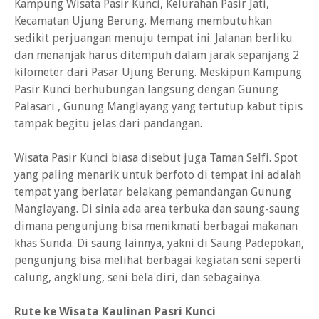
Kampung Wisata Pasir Kunci, Kelurahan Pasir Jati,
Kecamatan Ujung Berung. Memang membutuhkan
sedikit perjuangan menuju tempat ini. Jalanan berliku
dan menanjak harus ditempuh dalam jarak sepanjang 2
kilometer dari Pasar Ujung Berung. Meskipun Kampung
Pasir Kunci berhubungan langsung dengan Gunung
Palasari , Gunung Manglayang yang tertutup kabut tipis
tampak begitu jelas dari pandangan.
Wisata Pasir Kunci biasa disebut juga Taman Selfi. Spot
yang paling menarik untuk berfoto di tempat ini adalah
tempat yang berlatar belakang pemandangan Gunung
Manglayang. Di sinia ada area terbuka dan saung-saung
dimana pengunjung bisa menikmati berbagai makanan
khas Sunda. Di saung lainnya, yakni di Saung Padepokan,
pengunjung bisa melihat berbagai kegiatan seni seperti
calung, angklung, seni bela diri, dan sebagainya.
Rute ke Wisata Kaulinan Pasri Kunci