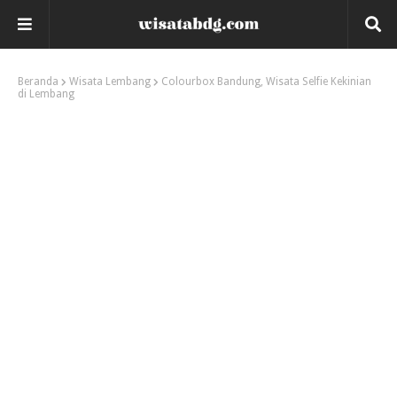
Beranda
Wisata Lembang
Colourbox Bandung, Wisata Selfie Kekinian
di Lembang