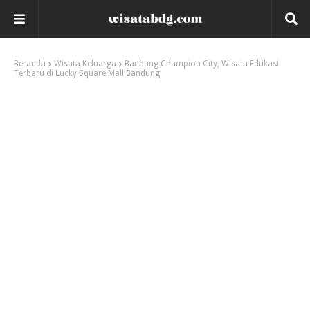
Beranda
Wisata Keluarga
Bandung Champion City, Wisata Edukasi
Terbaru di Lucky Square Mall Bandung