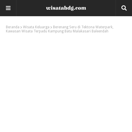
Beranda
Wisata Keluarga
Berenang Seru di Tektona Waterpark,
Kawasan Wisata Terpadu Kampung Batu Malakasari Baleendah