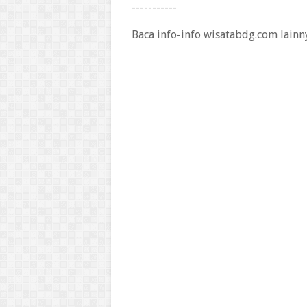
-----------
Baca info-info wisatabdg.com lainn