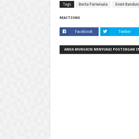
Tags
Berita Pariwisata
Event Bandun
REACTIONS
Facebook
Twitter
ANDA MUNGKIN MENYUKAI POSTINGAN I