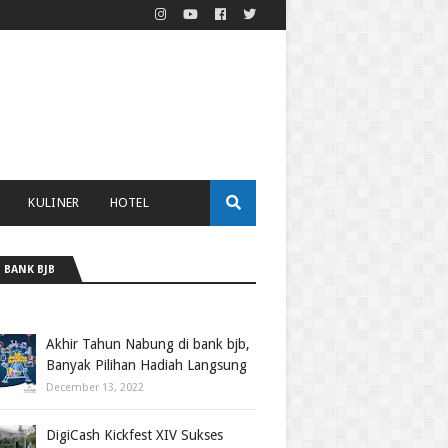
KULINER
HOTEL
 BANK BJB
Akhir Tahun Nabung di bank bjb,
Banyak Pilihan Hadiah Langsung
December 13, 2022
DigiCash Kickfest XIV Sukses