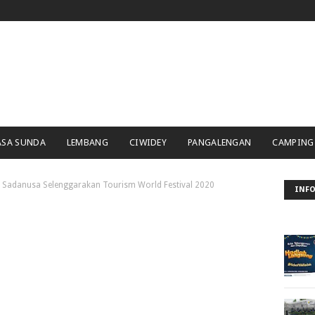
ASA SUNDA
LEMBANG
CIWIDEY
PANGALENGAN
CAMPING
Sadanusa Selenggarakan Tourism World Festival 2020
INFO