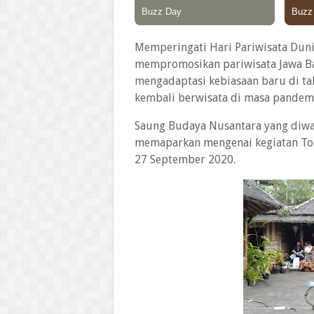
Memperingati Hari Pariwisata Dun
mempromosikan pariwisata Jawa Bar
mengadaptasi kebiasaan baru di t
kembali berwisata di masa pandemi
Saung Budaya Nusantara yang diwak
memaparkan mengenai kegiatan Tou
27 September 2020.