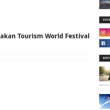
SOCI
akan Tourism World Festival
DEST
January 