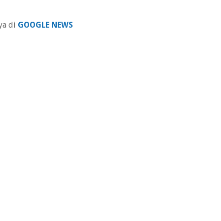
ya di
GOOGLE NEWS