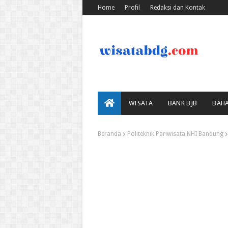
Home
Profil
Redaksi dan Kontak
WISATA
BANK BJB
BAH
Beranda
Politeknik Pariwisata NHI Bandung