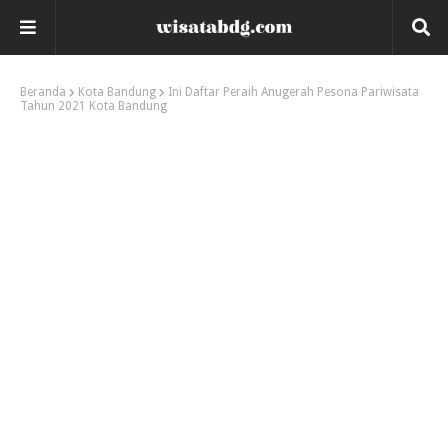
Beranda
Kota Bandung
Ini Daftar Peraih Anugerah Pesona Pariwisata
Tahun 2021 Kota Bandung