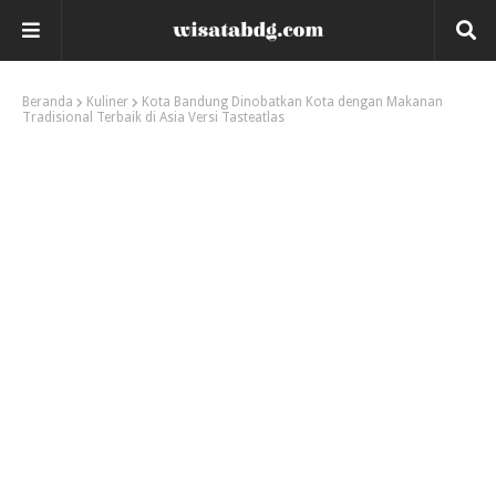
Beranda
Kuliner
Kota Bandung Dinobatkan Kota dengan Makanan
Tradisional Terbaik di Asia Versi Tasteatlas