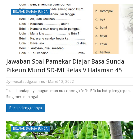
BELAJAR BAHASA SUNDA
Jawaban Soal Pamekar Diajar Basa Sunda
Pikeun Murid SD-MI Kelas V Halaman 45
by -
wisatabdg.com
on -
Maret 12, 2022
Ieu di handap aya paguneman nu copong kénéh. Pék ku hidep lengkepan!
Sing merenah ngal…
Baca selengkapnya
BELAJAR BAHASA SUNDA