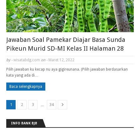
Jawaban Soal Pamekar Diajar Basa Sunda
Pikeun Murid SD-MI Kelas II Halaman 28
by -
wisatabdg.com
on -
Maret 12, 2022
Pilih jawaban ku kecap nu aya gigireunana. (Pilih jawaban berdasarkan
kata yang ada di…
Baca selengkapnya
...
1
2
3
34
INFO BANK BJB