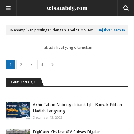
Menampilkan postingan dengan label
HONDA
Tunjukkan semua
Tak ada hasil yang ditemukan
1
2
3
4
INFO BANK BJB
Akhir Tahun Nabung di bank bjb, Banyak Pilihan
Hadiah Langsung
December 13, 2022
DigiCash Kickfest XIV Sukses Digelar