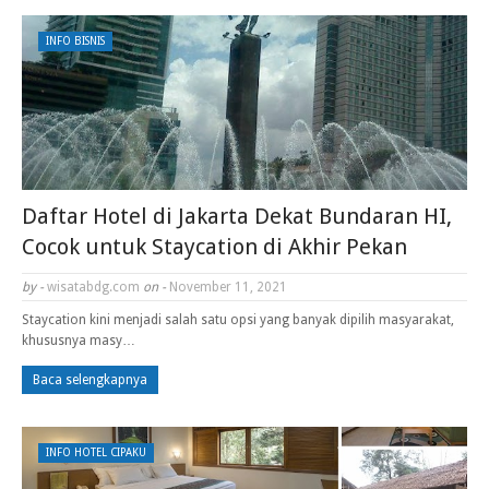
INFO BISNIS
Daftar Hotel di Jakarta Dekat Bundaran HI,
Cocok untuk Staycation di Akhir Pekan
by -
wisatabdg.com
on -
November 11, 2021
Staycation kini menjadi salah satu opsi yang banyak dipilih masyarakat,
khususnya masy…
Baca selengkapnya
INFO HOTEL CIPAKU