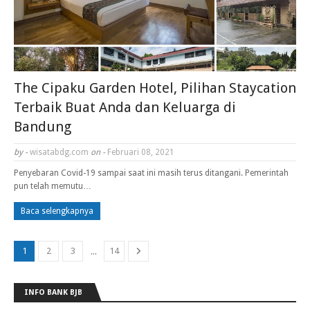
The Cipaku Garden Hotel, Pilihan Staycation
Terbaik Buat Anda dan Keluarga di
Bandung
by -
wisatabdg.com
on -
Februari 08, 2021
Penyebaran Covid-19 sampai saat ini masih terus ditangani. Pemerintah
pun telah memutu…
Baca selengkapnya
...
1
2
3
14
INFO BANK BJB