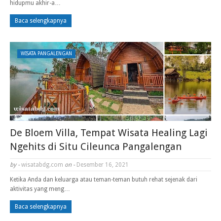
hidupmu akhir-a…
Baca selengkapnya
WISATA PANGALENGAN
De Bloem Villa, Tempat Wisata Healing Lagi
Ngehits di Situ Cileunca Pangalengan
by -
wisatabdg.com
on -
Desember 16, 2021
Ketika Anda dan keluarga atau teman-teman butuh rehat sejenak dari
aktivitas yang meng…
Baca selengkapnya