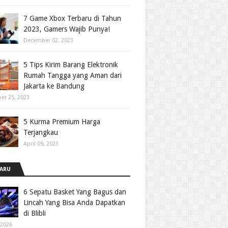
7 Game Xbox Terbaru di Tahun
2023, Gamers Wajib Punya!
December 02, 2023
5 Tips Kirim Barang Elektronik
Rumah Tangga yang Aman dari
Jakarta ke Bandung
er 25, 2023
5 Kurma Premium Harga
Terjangkau
April 09, 2023
ARU
6 Sepatu Basket Yang Bagus dan
Lincah Yang Bisa Anda Dapatkan
di Blibli
 2026