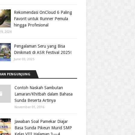
Rekomendasi OnCloud 6 Paling
Favorit untuk Runner Pemula
hingga Profesional
29, 2026
Pengalaman Seru yang Bisa
Dinikmati di ASR Festival 2025!
June 03, 2025
HAN PENGUNJUNG
Contoh Naskah Sambutan
Lamaran/Khitbah dalam Bahasa
Sunda Beserta Artinya
November 01, 2016
Jawaban Soal Pamekar Diajar
Basa Sunda Pikeun Murid SMP
Kelas VIII Halaman 3—4