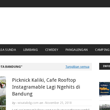
ASA SUNDA
LEMBANG
CIWIDEY
PANGALENGAN
CAMPING
INFO
OTA BANDUNG
Tunjukkan semua
Picknick Kaliki, Cafe Rooftop
Instagramable Lagi Ngehits di
Bandung
by -
wisatabdg.com
on -
November 25, 2018