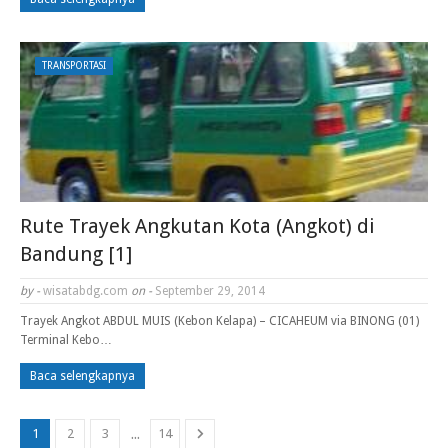
TRANSPORTASI
Rute Trayek Angkutan Kota (Angkot) di
Bandung [1]
by -
wisatabdg.com
on -
September 29, 2014
Trayek Angkot ABDUL MUIS (Kebon Kelapa) – CICAHEUM via BINONG (01)
Terminal Kebo…
Baca selengkapnya
...
1
2
3
14