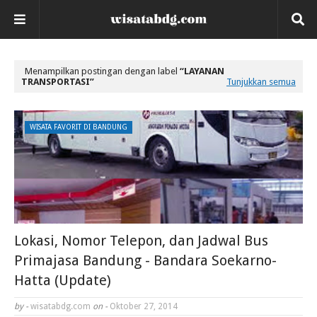
Menampilkan postingan dengan label
LAYANAN
TRANSPORTASI
Tunjukkan semua
WISATA FAVORIT DI BANDUNG
Lokasi, Nomor Telepon, dan Jadwal Bus
Primajasa Bandung - Bandara Soekarno-
Hatta (Update)
by -
wisatabdg.com
on -
Oktober 27, 2014