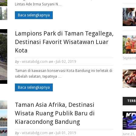
Lintas Ade Irma Suryani N…
Baca selengkapnya
Lampions Park di Taman Tegallega,
Destinasi Favorit Wisatawan Luar
Kota
Septemb
by -
wisatabdg.com
on -
Juli 02, 2019
Taman di kawasan konservasi Kota Bandung ini terletak di
sebelah selatan, tepatnya …
Baca selengkapnya
TERB
Taman Asia Afrika, Destinasi
Wisata Ruang Publik Baru di
Kiaracondong Bandung
by -
wisatabdg.com
on -
Juli 01, 2019
June 21,