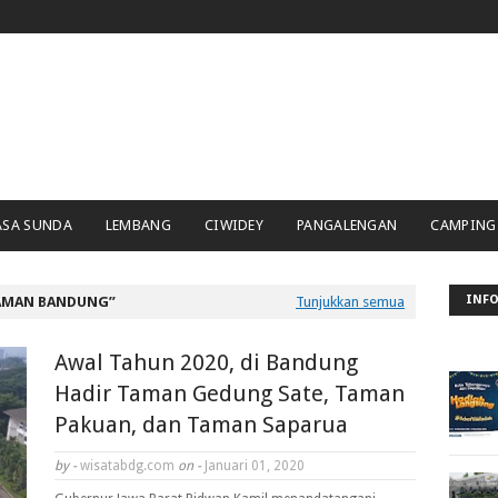
ASA SUNDA
LEMBANG
CIWIDEY
PANGALENGAN
CAMPING
INFO
AMAN BANDUNG
Tunjukkan semua
Awal Tahun 2020, di Bandung
Hadir Taman Gedung Sate, Taman
Pakuan, dan Taman Saparua
by -
wisatabdg.com
on -
Januari 01, 2020