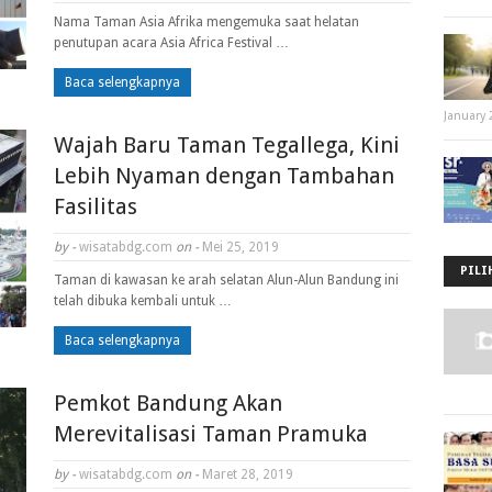
Nama Taman Asia Afrika mengemuka saat helatan
penutupan acara Asia Africa Festival …
Baca selengkapnya
January 
Wajah Baru Taman Tegallega, Kini
Lebih Nyaman dengan Tambahan
Fasilitas
by -
wisatabdg.com
on -
Mei 25, 2019
PILI
Taman di kawasan ke arah selatan Alun-Alun Bandung ini
telah dibuka kembali untuk …
Baca selengkapnya
Pemkot Bandung Akan
Merevitalisasi Taman Pramuka
by -
wisatabdg.com
on -
Maret 28, 2019