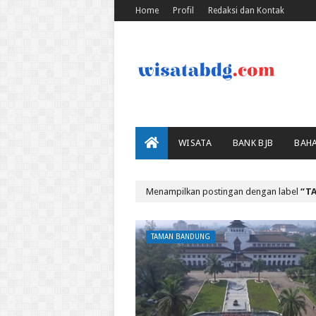
Home
Profil
Redaksi dan Kontak
WISATA
BANK BJB
BAH
Menampilkan postingan dengan label
T
TAMAN BANDUNG