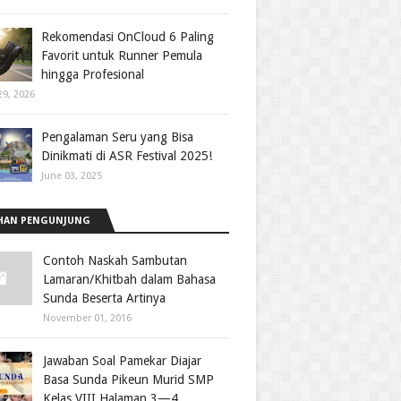
Rekomendasi OnCloud 6 Paling
Favorit untuk Runner Pemula
hingga Profesional
29, 2026
Pengalaman Seru yang Bisa
Dinikmati di ASR Festival 2025!
June 03, 2025
HAN PENGUNJUNG
Contoh Naskah Sambutan
Lamaran/Khitbah dalam Bahasa
Sunda Beserta Artinya
November 01, 2016
Jawaban Soal Pamekar Diajar
Basa Sunda Pikeun Murid SMP
Kelas VIII Halaman 3—4