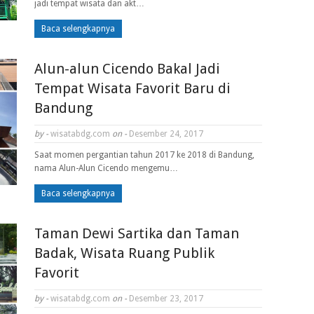
jadi tempat wisata dan akt…
Baca selengkapnya
Alun-alun Cicendo Bakal Jadi
Tempat Wisata Favorit Baru di
Bandung
by -
wisatabdg.com
on -
Desember 24, 2017
Saat momen pergantian tahun 2017 ke 2018 di Bandung,
nama Alun-Alun Cicendo mengemu…
Baca selengkapnya
Taman Dewi Sartika dan Taman
Badak, Wisata Ruang Publik
Favorit
by -
wisatabdg.com
on -
Desember 23, 2017