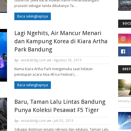
Gubernur Jawa Barat Ridwan Kamil menandatangani
prasasti sebagai tanda dibukanya Ta…
Baca selengkapnya
SOCI
Lagi Ngehits, Air Mancur Menari
dan Kampung Korea di Kiara Artha
Park Bandung
by -
wisatabdg.com
on -
Agustus 30, 2019
Nama Kiara Artha Park mengemuka saat helatan
DEST
penutupan acara Asia Africa Festival (…
Baca selengkapnya
Baru, Taman Lalu Lintas Bandung
January 
Punya Koleksi Pesawat F5 Tiger
by -
wisatabdg.com
on -
Juli 05, 2019
Sebagai destinasi wisata rekreasi dan edukasi, Taman Lalu