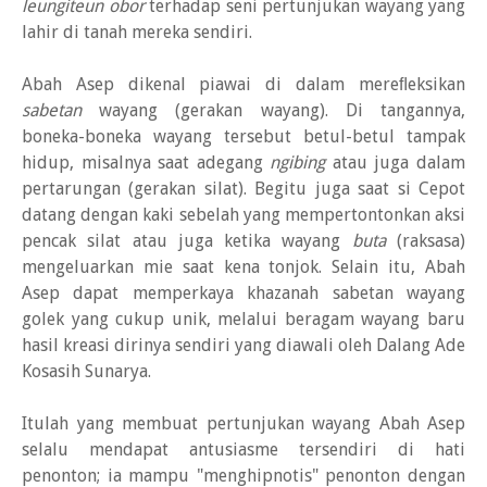
leungiteun obor
terhadap seni pertunjukan wayang yang
lahir di tanah mereka sendiri.
Abah Asep dikenal piawai di dalam mereﬂeksikan
sabetan
wayang (gerakan wayang). Di tangannya,
boneka-boneka wayang tersebut betul-betul tampak
hidup, misalnya saat adegang
ngibing
atau juga dalam
pertarungan (gerakan silat). Begitu juga saat si Cepot
datang dengan kaki sebelah yang mempertontonkan aksi
pencak silat atau juga ketika wayang
buta
(raksasa)
mengeluarkan mie saat kena tonjok. Selain itu, Abah
Asep dapat memperkaya khazanah sabetan wayang
golek yang cukup unik, melalui beragam wayang baru
hasil kreasi dirinya sendiri yang diawali oleh Dalang Ade
Kosasih Sunarya.
Itulah yang membuat pertunjukan wayang Abah Asep
selalu mendapat antusiasme tersendiri di hati
penonton; ia mampu "menghipnotis" penonton dengan