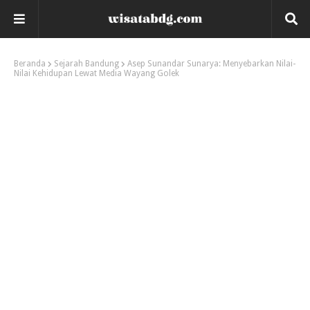
Beranda
Sejarah Bandung
Asep Sunandar Sunarya: Menyebarkan Nilai-
Nilai Kehidupan Lewat Media Wayang Golek