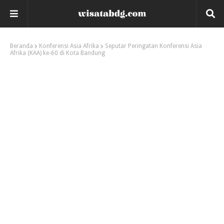
Beranda
Konferensi Asia Afrika
Seputar Peringatan Konferensi Asia
Afrika (KAA) ke-60 di Kota Bandung