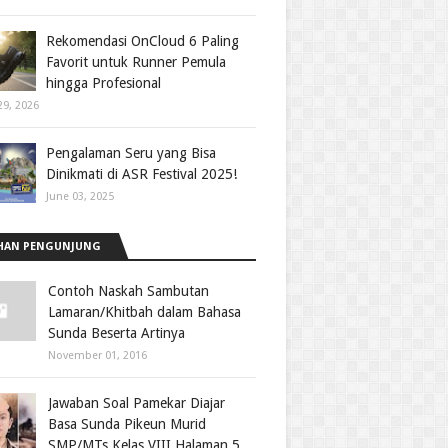
Rekomendasi OnCloud 6 Paling
Favorit untuk Runner Pemula
hingga Profesional
29, 2026
Pengalaman Seru yang Bisa
Dinikmati di ASR Festival 2025!
June 03, 2025
HAN PENGUNJUNG
Contoh Naskah Sambutan
Lamaran/Khitbah dalam Bahasa
Sunda Beserta Artinya
November 01, 2016
Jawaban Soal Pamekar Diajar
Basa Sunda Pikeun Murid
SMP/MTs Kelas VIII Halaman 5