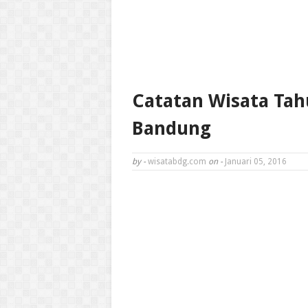
Catatan Wisata Tah
Bandung
by -
wisatabdg.com
on -
Januari 05, 2016