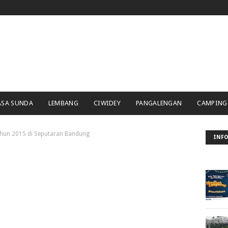
ASA SUNDA
LEMBANG
CIWIDEY
PANGALENGAN
CAMPING
ahun 2015 di Seputaran Bandung
INFO