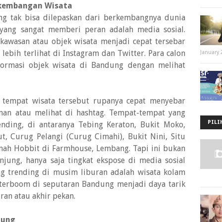
rkembangan Wisata
ng tak bisa dilepaskan dari berkembangnya dunia
 yang sangat memberi peran adalah media sosial.
kawasan atau objek wisata menjadi cepat tersebar
i lebih terlihat di Instagram dan Twitter. Para calon
January 
formasi objek wisata di Bandung dengan melihat
 tempat wisata tersebut rupanya cepat menyebar
man atau melihat di hashtag. Tempat-tempat yang
PILI
nding, di antaranya Tebing Keraton, Bukit Moko,
t, Curug Pelangi (Curug Cimahi), Bukit Nini, Situ
umah Hobbit di Farmhouse, Lembang. Tapi ini bukan
njung, hanya saja tingkat ekspose di media sosial
ang trending di musim liburan adalah wisata kolam
terboom di seputaran Bandung menjadi daya tarik
ran atau akhir pekan.
dung