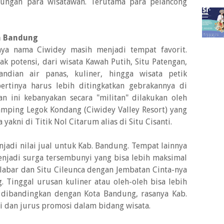
jungan para wisatawan. Terutama para pelancong
a Bandung
ya nama Ciwidey masih menjadi tempat favorit.
potensi, dari wisata Kawah Putih, Situ Patengan,
ndian air panas, kuliner, hingga wisata petik
ertinya harus lebih ditingkatkan gebrakannya di
an ini kebanyakan secara "militan" dilakukan oleh
lamping Legok Kondang (Ciwidey Valley Resort) yang
yakni di Titik Nol Citarum alias di Situ Cisanti.
adi nilai jual untuk Kab. Bandung. Tempat lainnya
enjadi surga tersembunyi yang bisa lebih maksimal
abar dan Situ Cileunca dengan Jembatan Cinta-nya
 Tinggal urusan kuliner atau oleh-oleh bisa lebih
 dibandingkan dengan Kota Bandung, rasanya Kab.
i dan jurus promosi dalam bidang wisata.