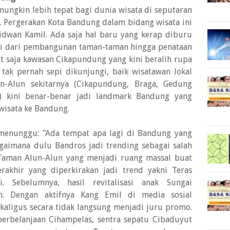
 mungkin lebih tepat bagi dunia wisata di seputaran
 Pergerakan Kota Bandung dalam bidang wisata ini
Ridwan Kamil. Ada saja hal baru yang kerap diburu
ulai dari pembangunan taman-taman hingga penataan
at saja kawasan Cikapundung yang kini beralih rupa
tak pernah sepi dikunjungi, baik wisatawan lokal
-Alun sekitarnya (Cikapundung, Braga, Gedung
ka) kini benar-benar jadi landmark Bandung yang
wisata ke Bandung.
 menunggu: "Ada tempat apa lagi di Bandung yang
agaimana dulu Bandros jadi trending sebagai salah
 Taman Alun-Alun yang menjadi ruang massal buat
rakhir yang diperkirakan jadi trend yakni Teras
. Sebelumnya, hasil revitalisasi anak Sungai
. Dengan aktifnya Kang Emil di media sosial
ekaligus secara tidak langsung menjadi juru promo.
perbelanjaan Cihampelas, sentra sepatu Cibaduyut