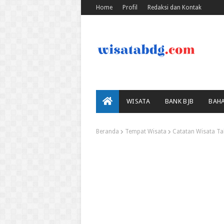
Home
Profil
Redaksi dan Kontak
WISATA
BANK BJB
BAH
Beranda
Tempat Wisata
Catatan Wisata T