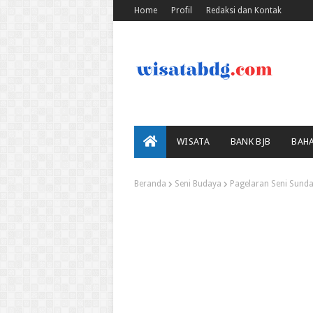
Home
Profil
Redaksi dan Kontak
WISATA
BANK BJB
BAH
Beranda
Seni Budaya
Pagelaran Seni Sunda