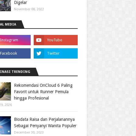
Digelar
November 08, 2022
AL MEDIA
INASI TRENDING
Rekomendasi OnCloud 6 Paling
Favorit untuk Runner Pemula
hingga Profesional
29, 2026
Biodata Raisa dan Perjalanannya
Sebagai Penyanyi Wanita Populer
December 30, 2023