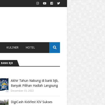
KULINER
HOTEL
 BANK BJB
Akhir Tahun Nabung di bank bjb,
Banyak Pilihan Hadiah Langsung
December 13, 2022
DigiCash Kickfest XIV Sukses