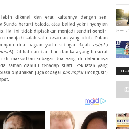
lebih dikenal dan erat kaitannya dengan seni
 Sunda berarti balada, atau ballad yakni nyanyian
is. Hal ini tidak dipisahkan menjadi sendiri-sendiri
January 
tru menjadi salah satu kesatuan yang utuh. Dalam
menjadi dua bagian yaitu sebagai Rajah
bubuka
munah
). Dilihat dari bait-bait dan kata yang tersurat
ah di maksudkan sebagai doa yang di dalamnnya
da zaman dahulu tehadap suatu kekuatan yang
PILI
 biasa digunakan juga sebagai
panyinglar
(mengusir)
pat.