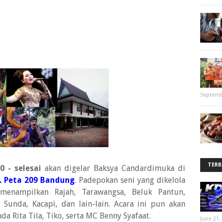
Septemb
TERB
0 - selesai
akan digelar Baksya Candardimuka di
n. Peta 209 Bandung
. Padepokan seni yang dikelola
enampilkan Rajah, Tarawangsa, Beluk Pantun,
Sunda, Kacapi, dan lain-lain. Acara ini pun akan
a Rita Tila, Tiko, serta MC Benny Syafaat.
June 21,