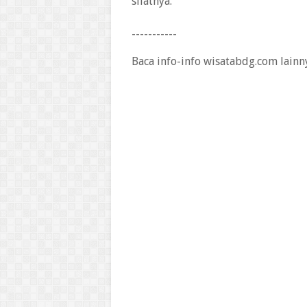
silatnya.
-----------
Baca info-info wisatabdg.com lainn