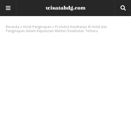
Beranda
Hotel-Penginapan
Protokol Kesehatan di Hotel dan
Penginapan dalam Keputusan Menteri Kesehatan Terbaru