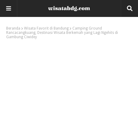
Beranda
Wisata Favorit di Bandung
Camping Ground
Rancacangkuang, Destinasi Wisata Berkemah yang Lagi Ngehits di
Gambung Ciwidey