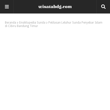
Beranda
Ensiklopedia Sunda
Petilasan Leluhur Sunda Penyebar Islam
di Cibiru Bandung Timur