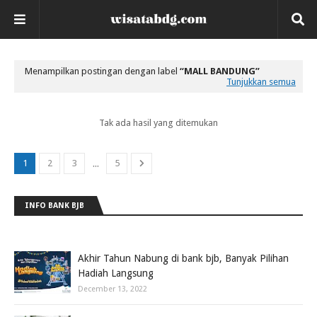
Menampilkan postingan dengan label
MALL BANDUNG
Tunjukkan semua
Tak ada hasil yang ditemukan
...
1
2
3
5
INFO BANK BJB
Akhir Tahun Nabung di bank bjb, Banyak Pilihan
Hadiah Langsung
December 13, 2022