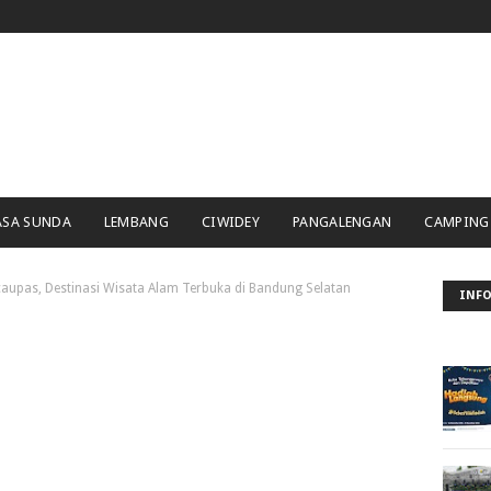
ASA SUNDA
LEMBANG
CIWIDEY
PANGALENGAN
CAMPING
upas, Destinasi Wisata Alam Terbuka di Bandung Selatan
INFO