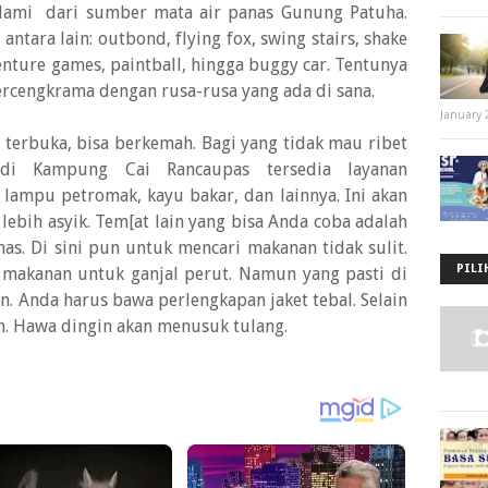
alami dari sumber mata air panas Gunung Patuha.
antara lain: outbond, flying fox, swing stairs, shake
enture games, paintball, hingga buggy car. Tentunya
ercengkrama dengan rusa-rusa yang ada di sana.
January 
 terbuka, bisa berkemah. Bagi yang tidak mau ribet
di Kampung Cai Rancaupas tersedia layanan
 lampu petromak, kayu bakar, dan lainnya. Ini akan
ebih asyik. Tem[at lain yang bisa Anda coba adalah
as. Di sini pun untuk mencari makanan tidak sulit.
PILI
makanan untuk ganjal perut. Namun yang pasti di
n. Anda harus bawa perlengkapan jaket tebal. Selain
un. Hawa dingin akan menusuk tulang.