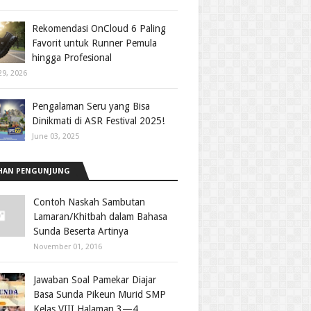
Rekomendasi OnCloud 6 Paling
Favorit untuk Runner Pemula
hingga Profesional
29, 2026
Pengalaman Seru yang Bisa
Dinikmati di ASR Festival 2025!
June 03, 2025
HAN PENGUNJUNG
Contoh Naskah Sambutan
Lamaran/Khitbah dalam Bahasa
Sunda Beserta Artinya
November 01, 2016
Jawaban Soal Pamekar Diajar
Basa Sunda Pikeun Murid SMP
Kelas VIII Halaman 3—4