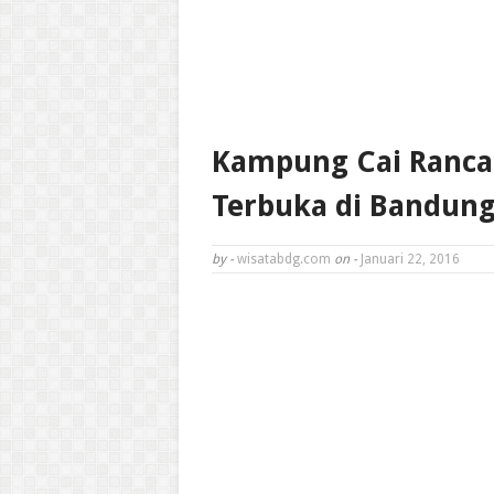
Kampung Cai Rancau
Terbuka di Bandung
by -
wisatabdg.com
on -
Januari 22, 2016