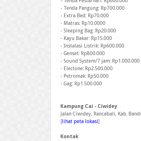
- Tenda Pesta/hari: Rp600.000
- Tenda Pangung: Rp700.000
- Extra Bed: Rp70.000
- Matras: Rp10.0000
- Sleeping Bag: Rp20.000
- Kayu Bakar: Rp15.000
- Instalasi Listrik: Rp600.000
- Genset: Rp800.000
- Sound System/7 jam: Rp1.000.000
- Electone: Rp2.500.000
- Petromak: Rp50.000
- Gag: Rp1.500.000
Kampung Cai - Ciwidey
Jalan Ciwidey, Rancabali, Kab. Ban
[
lihat peta lokasi
]
Kontak