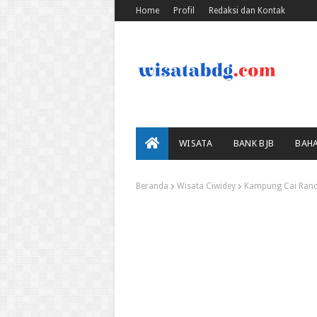
Home
Profil
Redaksi dan Kontak
WISATA
BANK BJB
BAH
Beranda
Wisata Ciwidey
Kampung Cai Ranca