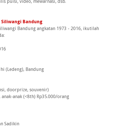
lis puisi, video, mewarnasi, dsb.
 Siliwangi Bandung
iwangi Bandung angkatan 1973 - 2016, ikutilah
da:
016
udhi (Ledeng), Bandung
i, doorprize, souvenir)
, anak-anak (<8th) Rp35.000/orang
n Sadikin