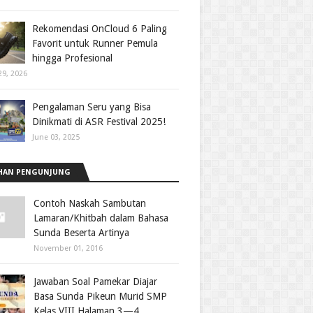
Rekomendasi OnCloud 6 Paling
Favorit untuk Runner Pemula
hingga Profesional
29, 2026
Pengalaman Seru yang Bisa
Dinikmati di ASR Festival 2025!
June 03, 2025
HAN PENGUNJUNG
Contoh Naskah Sambutan
Lamaran/Khitbah dalam Bahasa
Sunda Beserta Artinya
November 01, 2016
Jawaban Soal Pamekar Diajar
Basa Sunda Pikeun Murid SMP
Kelas VIII Halaman 3—4