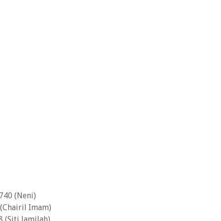
740 (Neni)
 (Chairil Imam)
 (Siti Jamilah)