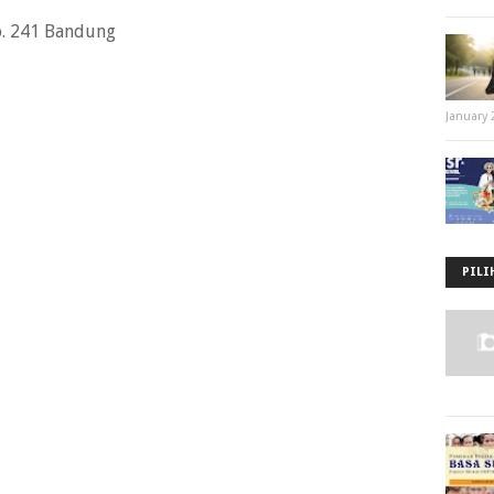
No. 241 Bandung
January 
PILI