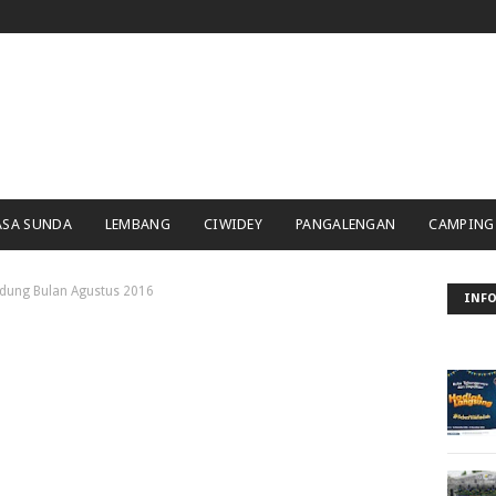
ASA SUNDA
LEMBANG
CIWIDEY
PANGALENGAN
CAMPING
ndung Bulan Agustus 2016
INFO