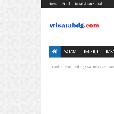
Home
Profil
Redaksi dan Kontak
WISATA
BANK BJB
BAH
Beranda
Event Bandung
Kalender Event Ba