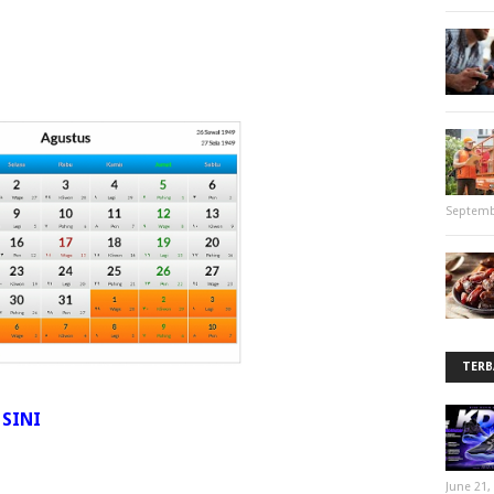
Septemb
TERB
 SINI
June 21,