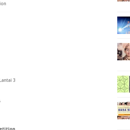
ion
Lantai 3
6
etition