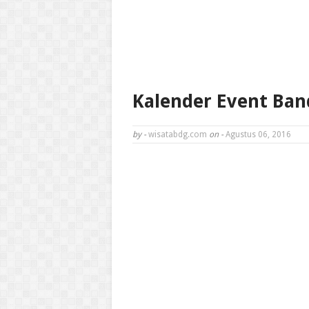
Kalender Event Ban
by -
wisatabdg.com
on -
Agustus 06, 2016