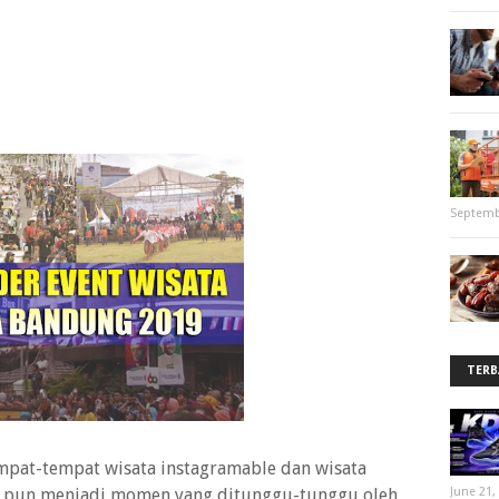
Septemb
TERB
mpat-tempat wisata instagramable dan wisata
ta pun menjadi momen yang ditunggu-tunggu oleh
June 21,