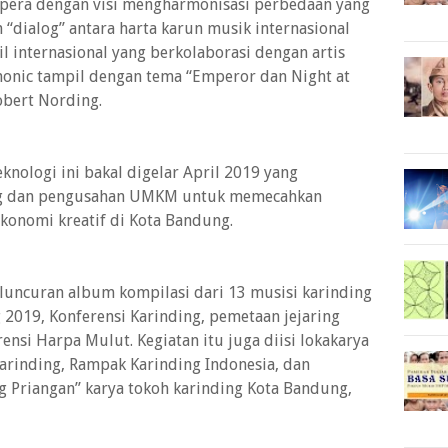
opera dengan visi mengharmonisasi perbedaan yang
dialog” antara harta karun musik internasional
il internasional yang berkolaborasi dengan artis
monic tampil dengan tema “Emperor dan Night at
obert Nording.
nologi ini bakal digelar April 2019 yang
 dan pengusahan UMKM untuk memecahkan
konomi kreatif di Kota Bandung.
eluncuran album kompilasi dari 13 musisi karinding
2019, Konferensi Karinding, pemetaan jejaring
rensi Harpa Mulut. Kegiatan itu juga diisi lokakarya
arinding, Rampak Karinding Indonesia, dan
g Priangan” karya tokoh karinding Kota Bandung,