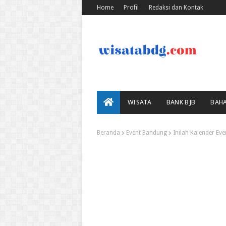
Home
Profil
Redaksi dan Kontak
WISATA
BANK BJB
BAH
Beranda
Event Bandung
Inilah Kalender Ev