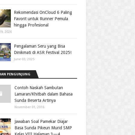
Rekomendasi OnCloud 6 Paling
Favorit untuk Runner Pemula
hingga Profesional
29, 2026
Pengalaman Seru yang Bisa
Dinikmati di ASR Festival 2025!
June 03, 2025
HAN PENGUNJUNG
Contoh Naskah Sambutan
Lamaran/Khitbah dalam Bahasa
Sunda Beserta Artinya
November 01, 2016
Jawaban Soal Pamekar Diajar
Basa Sunda Pikeun Murid SMP
Kelas VIII Halaman 3—4