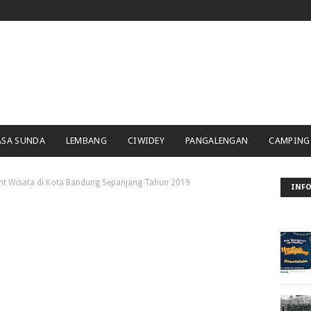
ASA SUNDA
LEMBANG
CIWIDEY
PANGALENGAN
CAMPING
ent Wisata di Kota Bandung Sepanjang Tahun 2019
INFO