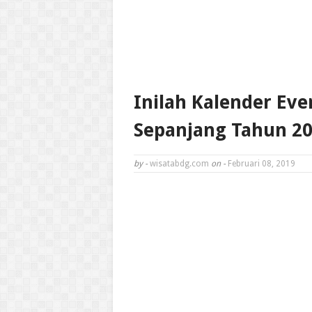
Inilah Kalender Ev
Sepanjang Tahun 2
by -
wisatabdg.com
on -
Februari 08, 2019