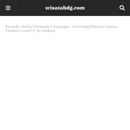
Beranda
Berita Pariwisata
Kunjungan Turis Asing Menurun Selama
Pandemi Covid-19, Ini Datanya