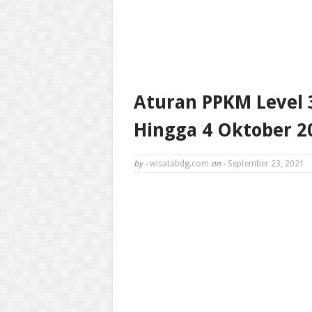
Aturan PPKM Level 
Hingga 4 Oktober 2
by -
wisatabdg.com
on -
September 23, 2021