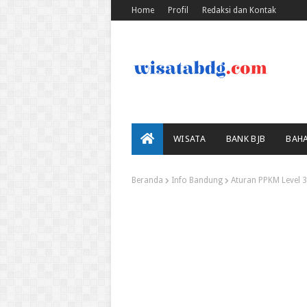
Home
Profil
Redaksi dan Kontak
WISATA
BANK BJB
BAH
Beranda
Info Bandung
Aturan PPKM Level 