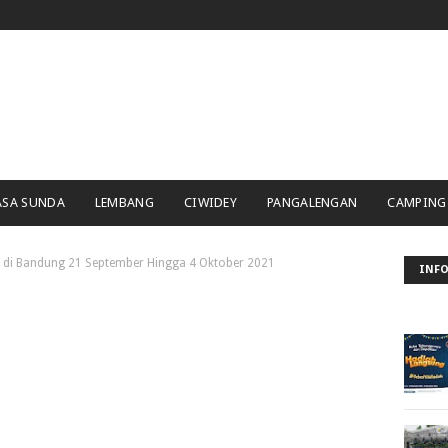
ASA SUNDA
LEMBANG
CIWIDEY
PANGALENGAN
CAMPING
3 di Bandung 21 September Hingga 4 Oktober 2021
INFO