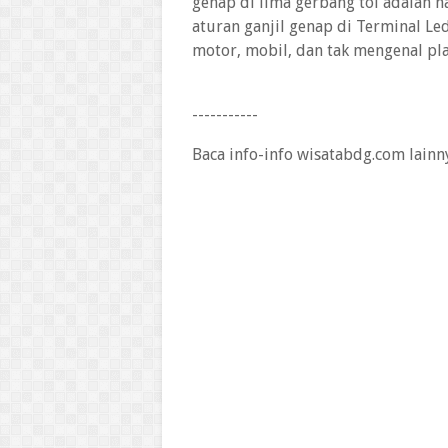
genap di lima gerbang tol adalah h
aturan ganjil genap di Terminal Le
motor, mobil, dan tak mengenal pla
-----------
Baca info-info wisatabdg.com lainn