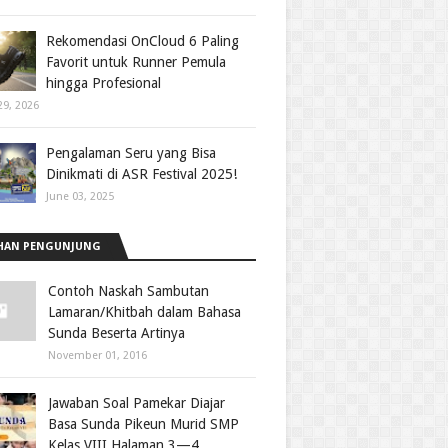
Rekomendasi OnCloud 6 Paling
Favorit untuk Runner Pemula
hingga Profesional
29, 2026
Pengalaman Seru yang Bisa
Dinikmati di ASR Festival 2025!
June 03, 2025
HAN PENGUNJUNG
Contoh Naskah Sambutan
Lamaran/Khitbah dalam Bahasa
Sunda Beserta Artinya
November 01, 2016
Jawaban Soal Pamekar Diajar
Basa Sunda Pikeun Murid SMP
Kelas VIII Halaman 3—4