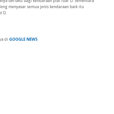
anya berlaku bagi kendaraan plat luar D. Sementara
deng menyasar semua jenis kendaraan baik itu
t D.
ya di
GOOGLE NEWS