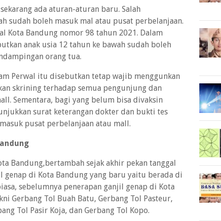
ekarang ada aturan-aturan baru. Salah
wah sudah boleh masuk mal atau pusat perbelanjaan.
wal Kota Bandung nomor 98 tahun 2021. Dalam
sebutkan anak usia 12 tahun ke bawah sudah boleh
ndampingan orang tua.
lam Perwal itu disebutkan tetap wajib menggunkan
ukan skrining terhadap semua pengunjung dan
ll. Sementara, bagi yang belum bisa divaksin
unjukkan surat keterangan dokter dan bukti tes
 masuk pusat perbelanjaan atau mall.
 Bandung
ota Bandung,bertambah sejak akhir pekan tanggal
il genap di Kota Bandung yang baru yaitu berada di
biasa, sebelumnya penerapan ganjil genap di Kota
kni Gerbang Tol Buah Batu, Gerbang Tol Pasteur,
ng Tol Pasir Koja, dan Gerbang Tol Kopo.