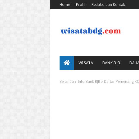
Home
Profil
Redaksi dan Kontak
WISATA
BANK BJB
BAH
Beranda
Info Bank BJB
Daftar Pemenang K