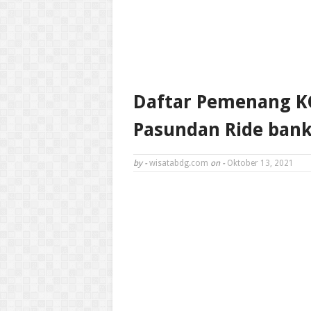
Daftar Pemenang 
Pasundan Ride bank
by -
wisatabdg.com
on -
Oktober 13, 2021