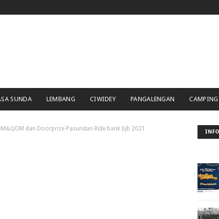
ASA SUNDA
LEMBANG
CIWIDEY
PANGALENGAN
CAMPING
OM&QOM dan Doorprize Pasundan Ride bank bjb 2021
INFO