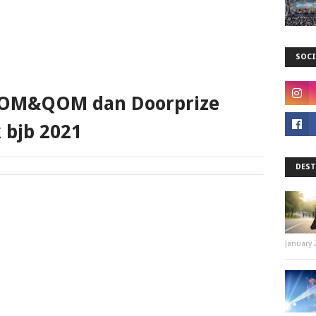
SOCI
KOM&QOM dan Doorprize
 bjb 2021
DEST
January 