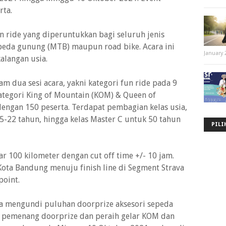
rta.
 ride yang diperuntukkan bagi seluruh jenis
epeda gunung (MTB) maupun road bike. Acara ini
January 
kalangan usia.
m dua sesi acara, yakni kategori fun ride pada 9
ategori King of Mountain (KOM) & Queen of
ngan 150 peserta. Terdapat pembagian kelas usia,
15-22 tahun, hingga kelas Master C untuk 50 tahun
PILI
r 100 kilometer dengan cut off time +/- 10 jam.
ota Bandung menuju finish line di Segment Strava
point.
ga mengundi puluhan doorprize aksesori sepeda
 pemenang doorprize dan peraih gelar KOM dan