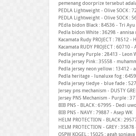
pemenang doorprize tersebut adala
PEDLA Lightweight - Olive SOCK : 
PEDLA Lightweight - Olive SOCK : 5
PEdla bidon Black : 84536 - Tri Ayu
Pedla bidon White : 36298 - annisa
Kacamata Rudy PROJECT : 78512 - H
Kacamata RUDY PROJECT : 60710 -
Pedla jersey Purple : 28413 - Leon
Pedla jersey Pink : 35558 - muham
Pedla jersey neon yellow : 13412 - a
Pedla heritage - lunaluxe fog : 645
Pedla jersey tiedye - blue fade : 52
Jersey pns mechanism - DUSTY GREE
Jersey PNS Mechanism - Purple : 3
BIB PNS - BLACK : 67995 - Dedi uw
BIB PNS - NAVY : 79887 - Asep WK
HELM PROTECTION - BLACK : 29577
HELM PROTECTION - GREY : 35878 
OSPW KOGEL : 15025 : agah sonjaya