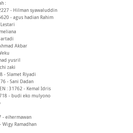
h :
72227 - Hilman syawaluddin
6620 - agus hadian Rahim
 Lestari
 meliana
artadi
 Ahmad Akbar
 Weku
mad yusril
chi zaki
98 - Slamet Riyadi
776 - Sani Dadan
N : 31762 - Kemal Idris
7718 - budi eko mulyono
o
 - eihermawan
- Wigy Ramadhan