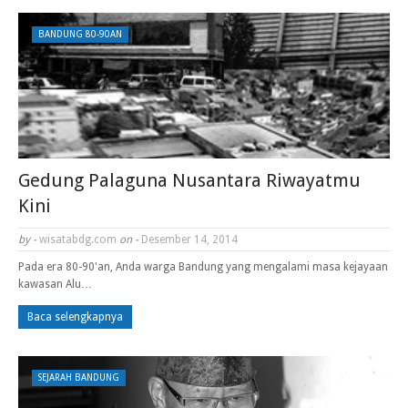
BANDUNG 80-90AN
Gedung Palaguna Nusantara Riwayatmu
Kini
by -
wisatabdg.com
on -
Desember 14, 2014
Pada era 80-90'an, Anda warga Bandung yang mengalami masa kejayaan
kawasan Alu…
Baca selengkapnya
SEJARAH BANDUNG