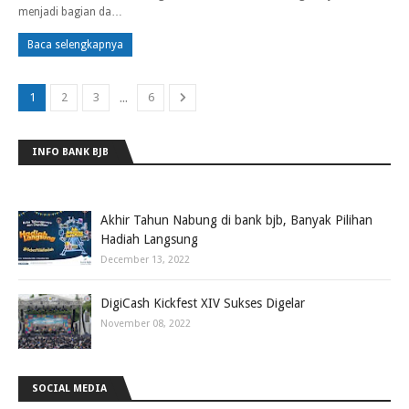
menjadi bagian da…
Baca selengkapnya
...
1
2
3
6
INFO BANK BJB
Akhir Tahun Nabung di bank bjb, Banyak Pilihan
Hadiah Langsung
December 13, 2022
DigiCash Kickfest XIV Sukses Digelar
November 08, 2022
SOCIAL MEDIA