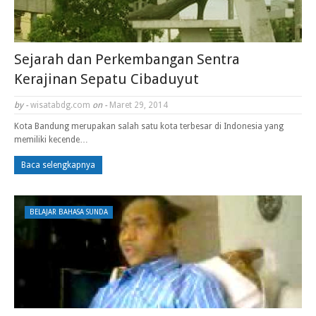
Sejarah dan Perkembangan Sentra
Kerajinan Sepatu Cibaduyut
by -
wisatabdg.com
on -
Maret 29, 2014
Kota Bandung merupakan salah satu kota terbesar di Indonesia yang
memiliki kecende…
Baca selengkapnya
BELAJAR BAHASA SUNDA