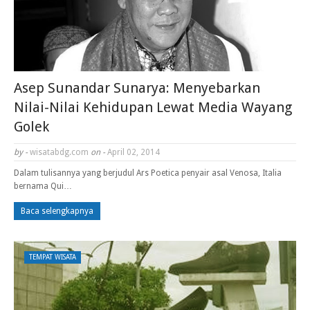
Asep Sunandar Sunarya: Menyebarkan
Nilai-Nilai Kehidupan Lewat Media Wayang
Golek
by -
wisatabdg.com
on -
April 02, 2014
Dalam tulisannya yang berjudul Ars Poetica penyair asal Venosa, Italia
bernama Qui…
Baca selengkapnya
TEMPAT WISATA