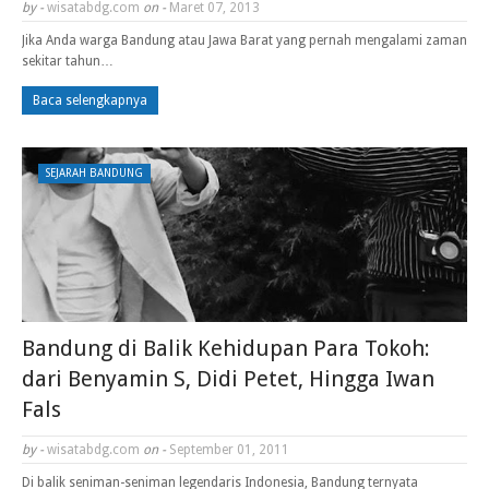
by -
wisatabdg.com
on -
Maret 07, 2013
Jika Anda warga Bandung atau Jawa Barat yang pernah mengalami zaman
sekitar tahun…
Baca selengkapnya
SEJARAH BANDUNG
Bandung di Balik Kehidupan Para Tokoh:
dari Benyamin S, Didi Petet, Hingga Iwan
Fals
by -
wisatabdg.com
on -
September 01, 2011
Di balik seniman-seniman legendaris Indonesia, Bandung ternyata