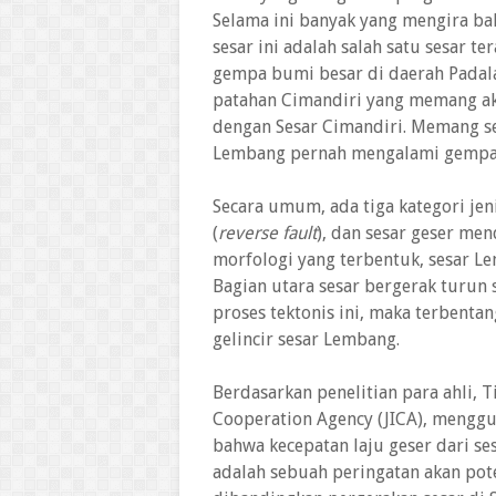
Selama ini banyak yang mengira bah
sesar ini adalah salah satu sesar te
gempa bumi besar di daerah Padal
patahan Cimandiri yang memang ak
dengan Sesar Cimandiri. Memang se
Lembang pernah mengalami gempa
Secara umum, ada tiga kategori jeni
(
reverse fault
), dan sesar geser men
morfologi yang terbentuk, sesar L
Bagian utara sesar bergerak turun 
proses tektonis ini, maka terbenta
gelincir sesar Lembang.
Berdasarkan penelitian para ahli, T
Cooperation Agency (JICA), menggu
bahwa kecepatan laju geser dari se
adalah sebuah peringatan akan pote