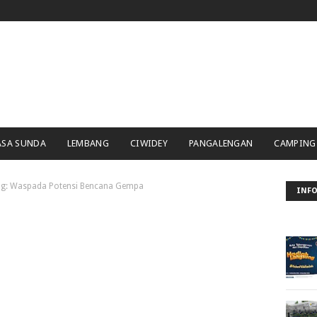
ASA SUNDA
LEMBANG
CIWIDEY
PANGALENGAN
CAMPING
g: Waspada Potensi Bencana Gempa
INFO