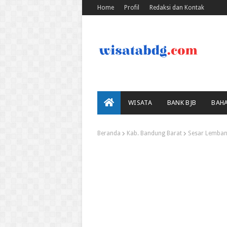
Home
Profil
Redaksi dan Kontak
WISATA
BANK BJB
BAH
Beranda
Kab. Bandung Barat
Sesar Lemban