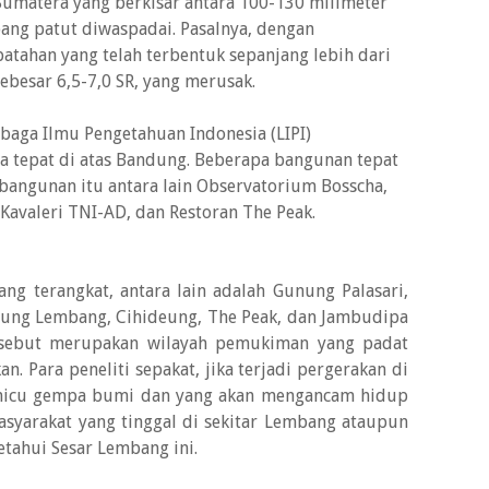
Sumatera yang berkisar antara 100-130 milimeter
ang patut diwaspadai. Pasalnya, dengan
atahan yang telah terbentuk sepanjang lebih dari
ebesar 6,5-7,0 SR, yang merusak.
mbaga Ilmu Pengetahuan Indonesia (LIPI)
a tepat di atas Bandung. Beberapa bangunan tepat
-bangunan itu antara lain Observatorium Bosscha,
Kavaleri TNI-AD, dan Restoran The Peak.
ng terangkat, antara lain adalah Gunung Palasari,
ung Lembang, Cihideung, The Peak, dan Jambudipa
ersebut merupakan wilayah pemukiman yang padat
 Para peneliti sepakat, jika terjadi pergerakan di
emicu gempa bumi dan yang akan mengancam hidup
syarakat yang tinggal di sekitar Lembang ataupun
ahui Sesar Lembang ini.