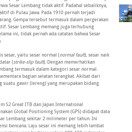
wa Sesar Lembang tidak aktif. Padahal sebaliknya,
raktif di Pulau Jawa. Pada 1910 pernah terjadi
arang. Gempa tersebut termasuk dalam pergerakan
tif. Sesar Lembang memang juga terhubung
lama ini, tidak pernah ada catatan bahwa Sesar
.
s sesar, yaitu sesar normal (
normal fault
), sesar naik
datar (
strike-slip fault
). Dengan memerhatikan
embang termasuk dalam kategori sesar normal.
sementara bagian selatan terangkat. Akibat dari
ng suatu gawir (lereng) yang merupakan bidang
im S2 Great ITB dan Japan International
nakan Global Positioning System (GPS) didapat data
sar Lembang sekitar 2 milimeter per tahun. Ini
nsi bencana. Laju sesar ini memang lebih lambat