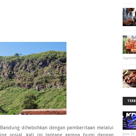
Septemb
TERB
t Bandung dihebohkan dengan pemberitaan melalui
ring sosial, kali ini tentang gempa bumi dengan
June 21,