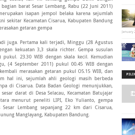
i bagian barat Sesar Lembang, Rabu (22 Juni 2011)
 merupakan isapan jempol belaka karena sejumlah
kni sekitar Kecamatan Cisarua, Kabupaten Bandung
merasakan getaran gempa
January 
di juga. Pertama kali terjadi, Minggu (28 Agustus
engan kekuatan 3,3 skala richter. Gempa susulan
) pukul. 23.30 WIB dengan skala kecil. Kemudian
ggu, (4 September 2011) pukul 00.45 WIB dengan
a kembali merasakan getaran pukul O5.15 WIB, dan
PILI
m hal ini, sejumlah ahli geologi masih berbeda
pa di Cisarua. Data Badan Geologi menunjukkan,
sesar darat di Desa Selacau, Kecamatan Batujajar
ara menurut peneliti LIPI, Eko Yulianto, gempa
as Sesar Lembang sepanjang 22 km dari Cisarua,
Gunung Manglayang, Kabupaten Bandung.