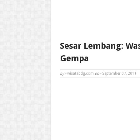
Sesar Lembang: Wa
Gempa
by -
wisatabdg.com
on -
September 07, 2011