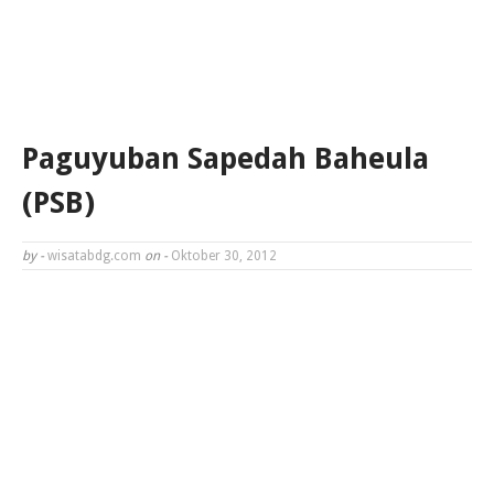
Paguyuban Sapedah Baheula
(PSB)
by -
wisatabdg.com
on -
Oktober 30, 2012