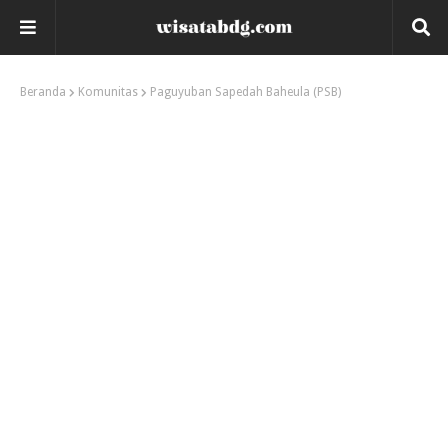
Beranda
Komunitas
Paguyuban Sapedah Baheula (PSB)