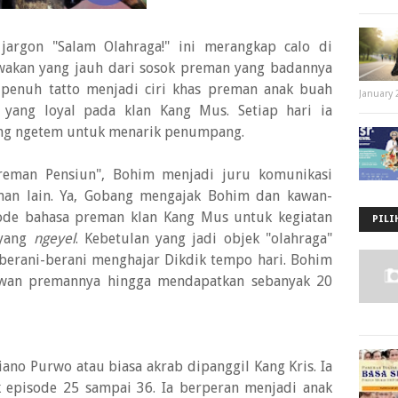
jargon "Salam Olahraga!" ini merangkap calo di
wakan yang jauh dari sosok preman yang badannya
penuh tatto menjadi ciri khas preman anak buah
January 
 yang loyal pada klan Kang Mus. Setiap hari ia
yang ngetem untuk menarik penumpang.
Preman Pensiun", Bohim menjadi juru komunikasi
n lain. Ya, Gobang mengajak Bohim dan kawan-
ode bahasa preman klan Kang Mus untuk kegiatan
PILI
 yang
ngeyel
. Kebetulan yang jadi objek "olahraga"
 berani-berani menghajar Dikdik tempo hari. Bohim
an premannya hingga mendapatkan sebanyak 20
no Purwo atau biasa akrab dipanggil Kang Kris. Ia
 episode 25 sampai 36. Ia berperan menjadi anak