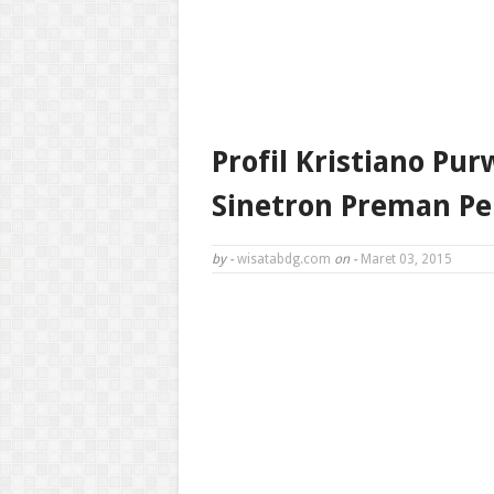
Profil Kristiano Pu
Sinetron Preman Pe
by -
wisatabdg.com
on -
Maret 03, 2015