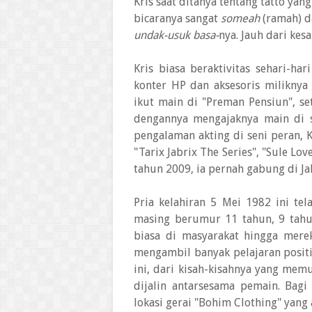
Kris saat ditanya tentang tatto y
bicaranya sangat
someah
(ramah) d
undak-usuk basa-
nya. Jauh dari ke
Kris biasa beraktivitas sehari-ha
konter HP dan aksesoris miliknya
ikut main di "Preman Pensiun", se
dengannya mengajaknya main di s
pengalaman akting di seni peran, K
"Tarix Jabrix The Series", "Sule Lo
tahun 2009, ia pernah gabung di Jak
Pria kelahiran 5 Mei 1982 ini te
masing berumur 11 tahun, 9 tahun
biasa di masyarakat hingga mere
mengambil banyak pelajaran positi
ini, dari kisah-kisahnya yang mem
dijalin antarsesama pemain. Bag
lokasi gerai "Bohim Clothing" yang