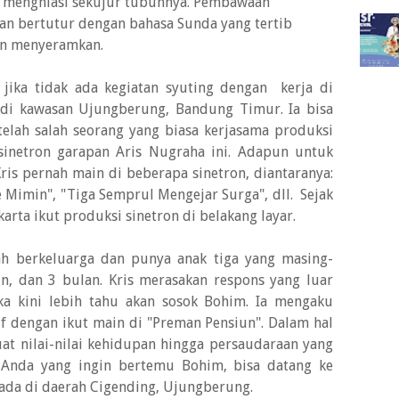
ang menghiasi sekujur tubuhnya. Pembawaan
an bertutur dengan bahasa Sunda yang tertib
san menyeramkan.
ri jika tidak ada kegiatan syuting dengan kerja di
 di kawasan Ujungberung, Bandung Timur. Ia bisa
telah salah seorang yang biasa kerjasama produksi
inetron garapan Aris Nugraha ini. Adapun untuk
ris pernah main di beberapa sinetron, diantaranya:
ve Mimin", "Tiga Semprul Mengejar Surga", dll. Sejak
arta ikut produksi sinetron di belakang layar.
lah berkeluarga dan punya anak tiga yang masing-
, dan 3 bulan. Kris merasakan respons yang luar
ka kini lebih tahu akan sosok Bohim. Ia mengaku
f dengan ikut main di "Preman Pensiun". Dalam hal
uat nilai-nilai kehidupan hingga persaudaraan yang
i Anda yang ingin bertemu Bohim, bisa datang ke
 ada di daerah Cigending, Ujungberung.