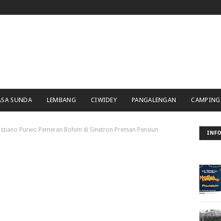
ASA SUNDA
LEMBANG
CIWIDEY
PANGALENGAN
CAMPING
ristiano Purwo Pemeran Bohim di Sinetron Preman Pensiun
INFO