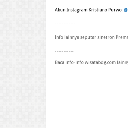
Akun Instagram Kristiano Purwo:
@
------------
Info lainnya seputar sinetron Prem
-----------
Baca info-info wisatabdg.com lainn