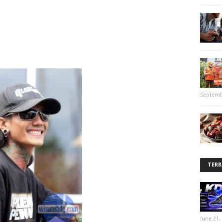
Septemb
TERB
June 21,