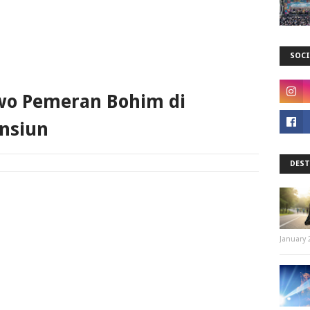
SOCI
rwo Pemeran Bohim di
nsiun
DEST
January 