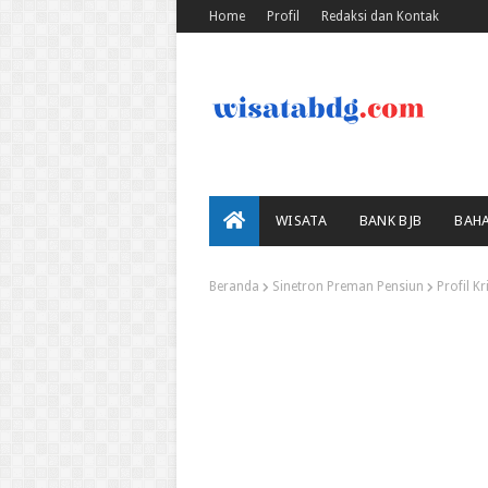
Home
Profil
Redaksi dan Kontak
WISATA
BANK BJB
BAH
Beranda
Sinetron Preman Pensiun
Profil K