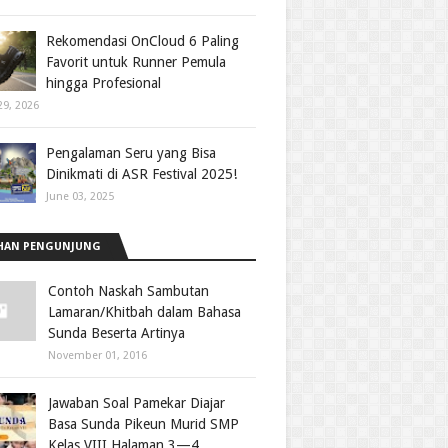
Rekomendasi OnCloud 6 Paling
Favorit untuk Runner Pemula
hingga Profesional
29, 2026
Pengalaman Seru yang Bisa
Dinikmati di ASR Festival 2025!
June 03, 2025
HAN PENGUNJUNG
Contoh Naskah Sambutan
Lamaran/Khitbah dalam Bahasa
Sunda Beserta Artinya
November 01, 2016
Jawaban Soal Pamekar Diajar
Basa Sunda Pikeun Murid SMP
Kelas VIII Halaman 3—4