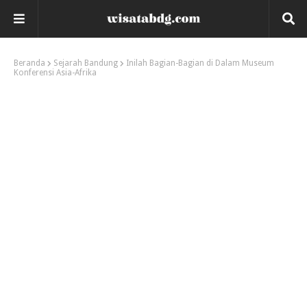
Beranda
Sejarah Bandung
Inilah Bagian-Bagian di Dalam Museum
Konferensi Asia-Afrika