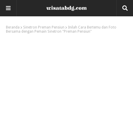
Beranda
Sinetron Preman Pensiun
Inilah Cara Bertemu dan Foto
Bersama dengan Pemain Sinetron "Preman Pensiun"