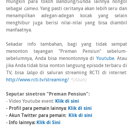
mungkin para tokoh Bandung/Sunda lainnya nongol
sebagai
cameo
. Yang pasti ceritanya akan lebih seru dan
menampilkan adegan-adegan kocak yang selain
menghibur juga berisi nilai-nilai yang bisa diambil
manfaatnya.
Sekadar info tambahan, bagi yang tidak sempat
menonton tayangan "Preman Pensiun" sebelum-
sebelumnya, Anda bisa menontonnya di
Youtube
.
Atau
jika Anda tidak bisa nonton langsung episode terbaru di
TV, bisa
lalajo
di saluran streaming RCTI di internet:
http://www.rcti.tv/streaming/
*(Abah)
Seputar sinetron "Preman Pensiun":
- Video Youtube event:
Klik di sini
- Profil para pemain lainnya:
Klik di sini
- Akun Twitter para pemain:
Klik di sini
- Info lainnya
:
Klik di Sini