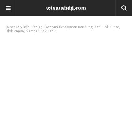
Beranda
Info Bisnis
Ekonomi Kerakyatan Bandung, dari Blok Kupat,
Blok Ransel, Sampai Blok Tahu