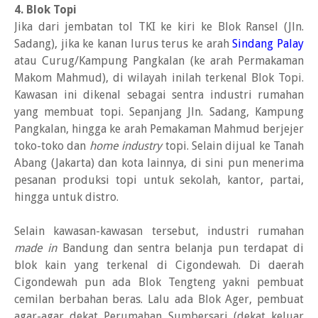
4. Blok Topi
Jika dari jembatan tol TKI ke kiri ke Blok Ransel (Jln.
Sadang), jika ke kanan lurus terus ke arah
Sindang Palay
atau Curug/Kampung Pangkalan (ke arah Permakaman
Makom Mahmud), di wilayah inilah terkenal Blok Topi.
Kawasan ini dikenal sebagai sentra industri rumahan
yang membuat topi. Sepanjang Jln. Sadang, Kampung
Pangkalan, hingga ke arah Pemakaman Mahmud berjejer
toko-toko dan
home industry
topi. Selain dijual ke Tanah
Abang (Jakarta) dan kota lainnya, di sini pun menerima
pesanan produksi topi untuk sekolah, kantor, partai,
hingga untuk distro.
Selain kawasan-kawasan tersebut, industri rumahan
made in
Bandung dan sentra belanja pun terdapat di
blok kain yang terkenal di Cigondewah. Di daerah
Cigondewah pun ada Blok Tengteng yakni pembuat
cemilan berbahan beras. Lalu ada Blok Ager, pembuat
agar-agar dekat Perumahan Sumbersari (dekat keluar