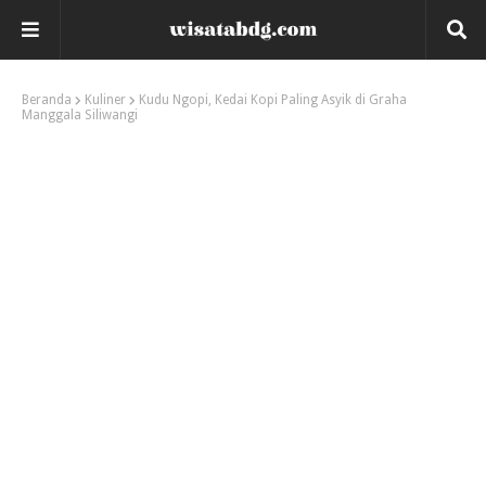
Beranda
Kuliner
Kudu Ngopi, Kedai Kopi Paling Asyik di Graha
Manggala Siliwangi