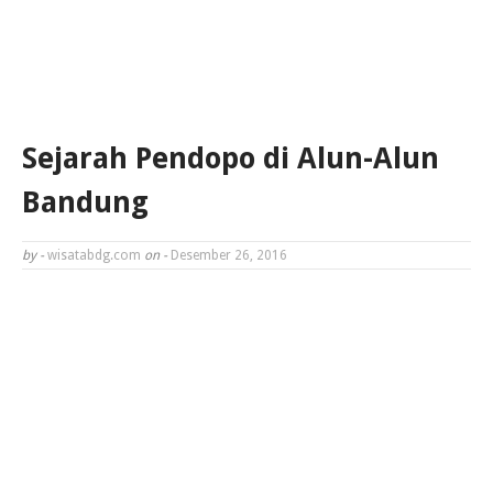
Sejarah Pendopo di Alun-Alun
Bandung
by -
wisatabdg.com
on -
Desember 26, 2016