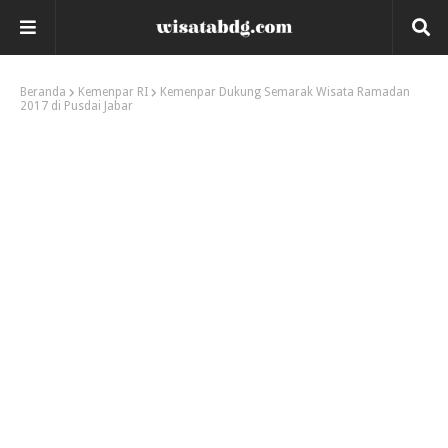
Beranda
Kemenpar RI
Kemenpar Dukung Semarak Wisata Ramadan
2017 di Pusdai Jabar