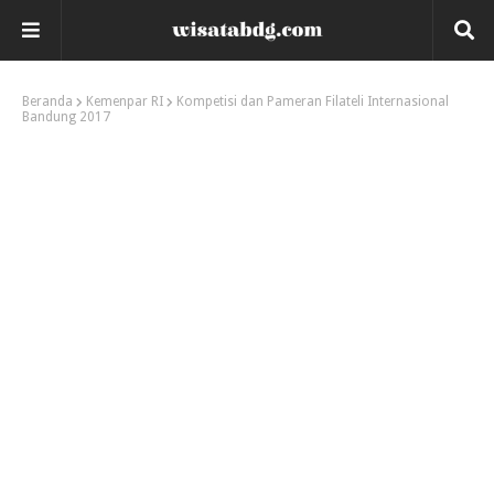
Beranda
Kemenpar RI
Kompetisi dan Pameran Filateli Internasional
Bandung 2017