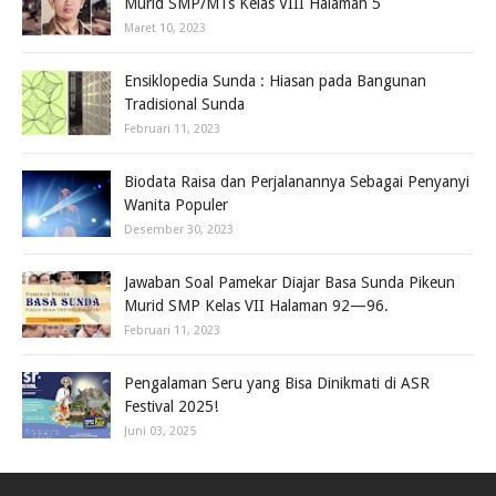
Murid SMP/MTs Kelas VIII Halaman 5
Maret 10, 2023
Ensiklopedia Sunda : Hiasan pada Bangunan
Tradisional Sunda
Februari 11, 2023
Biodata Raisa dan Perjalanannya Sebagai Penyanyi
Wanita Populer
Desember 30, 2023
Jawaban Soal Pamekar Diajar Basa Sunda Pikeun
Murid SMP Kelas VII Halaman 92—96.
Februari 11, 2023
Pengalaman Seru yang Bisa Dinikmati di ASR
Festival 2025!
Juni 03, 2025