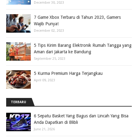
December 30, 2023
7 Game Xbox Terbaru di Tahun 2023, Gamers
Wajib Punya!
December 02, 2023
5 Tips Kirim Barang Elektronik Rumah Tangga yang
Aman dari Jakarta ke Bandung
September 25, 2023
5 Kurma Premium Harga Terjangkau
April 09, 2023
TERBARU
6 Sepatu Basket Yang Bagus dan Lincah Yang Bisa
Anda Dapatkan di Blibli
June 21, 2026