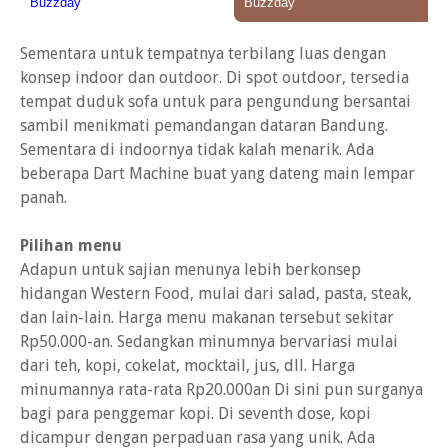
Sementara untuk tempatnya terbilang luas dengan
konsep indoor dan outdoor. Di spot outdoor, tersedia
tempat duduk sofa untuk para pengundung bersantai
sambil menikmati pemandangan dataran Bandung.
Sementara di indoornya tidak kalah menarik. Ada
beberapa Dart Machine buat yang dateng main lempar
panah.
Pilihan menu
Adapun untuk sajian menunya lebih berkonsep
hidangan Western Food, mulai dari salad, pasta, steak,
dan lain-lain. Harga menu makanan tersebut sekitar
Rp50.000-an. Sedangkan minumnya bervariasi mulai
dari teh, kopi, cokelat, mocktail, jus, dll. Harga
minumannya rata-rata Rp20.000an Di sini pun surganya
bagi para penggemar kopi. Di seventh dose, kopi
dicampur dengan perpaduan rasa yang unik. Ada