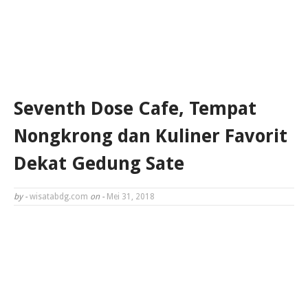
Seventh Dose Cafe, Tempat
Nongkrong dan Kuliner Favorit
Dekat Gedung Sate
by -
wisatabdg.com
on -
Mei 31, 2018