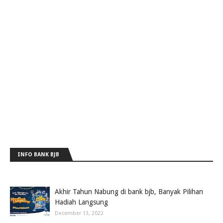
INFO BANK BJB
Akhir Tahun Nabung di bank bjb, Banyak Pilihan
Hadiah Langsung
December 13, 2022