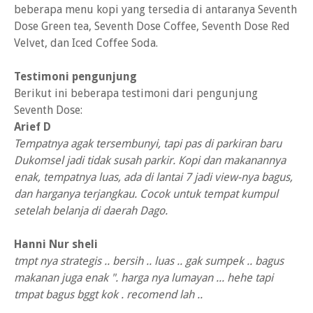
beberapa menu kopi yang tersedia di antaranya Seventh
Dose Green tea, Seventh Dose Coffee, Seventh Dose Red
Velvet, dan Iced Coffee Soda.
Testimoni pengunjung
Berikut ini beberapa testimoni dari pengunjung
Seventh Dose:
Arief D
Tempatnya agak tersembunyi, tapi pas di parkiran baru
Dukomsel jadi tidak susah parkir. Kopi dan makanannya
enak, tempatnya luas, ada di lantai 7 jadi view-nya bagus,
dan harganya terjangkau. Cocok untuk tempat kumpul
setelah belanja di daerah Dago.
Hanni Nur sheli
tmpt nya strategis .. bersih .. luas .. gak sumpek .. bagus
makanan juga enak ". harga nya lumayan ... hehe tapi
tmpat bagus bggt kok . recomend lah ..