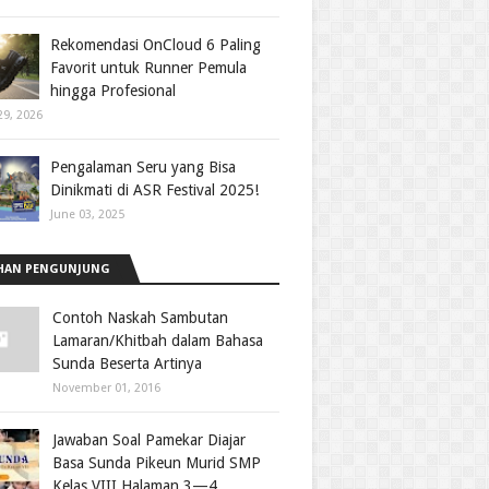
Rekomendasi OnCloud 6 Paling
Favorit untuk Runner Pemula
hingga Profesional
29, 2026
Pengalaman Seru yang Bisa
Dinikmati di ASR Festival 2025!
June 03, 2025
HAN PENGUNJUNG
Contoh Naskah Sambutan
Lamaran/Khitbah dalam Bahasa
Sunda Beserta Artinya
November 01, 2016
Jawaban Soal Pamekar Diajar
Basa Sunda Pikeun Murid SMP
Kelas VIII Halaman 3—4