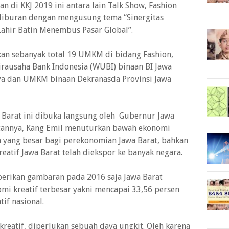
n di KKJ 2019 ini antara lain Talk Show, Fashion
iburan dengan mengusung tema “Sinergitas
Lahir Batin Menembus Pasar Global”.
an sebanyak total 19 UMKM di bidang Fashion,
rausaha Bank Indonesia (WUBI) binaan BI Jawa
aya dan UMKM binaan Dekranasda Provinsi Jawa
 Barat ini dibuka langsung oleh Gubernur Jawa
tannya, Kang Emil menuturkan bawah ekonomi
 yang besar bagi perekonomian Jawa Barat, bahkan
eatif Jawa Barat telah diekspor ke banyak negara.
erikan gambaran pada 2016 saja Jawa Barat
mi kreatif terbesar yakni mencapai 33,56 persen
if nasional.
eatif, diperlukan sebuah daya ungkit. Oleh karena