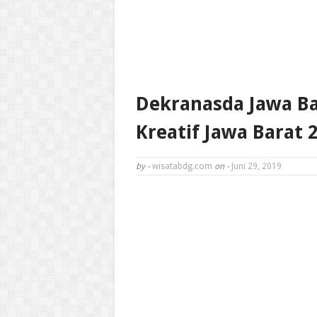
Dekranasda Jawa Ba
Kreatif Jawa Barat 
by -
wisatabdg.com
on -
Juni 29, 2019