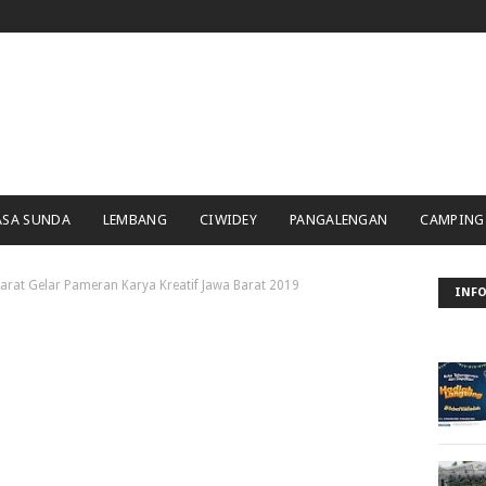
ASA SUNDA
LEMBANG
CIWIDEY
PANGALENGAN
CAMPING
arat Gelar Pameran Karya Kreatif Jawa Barat 2019
INFO