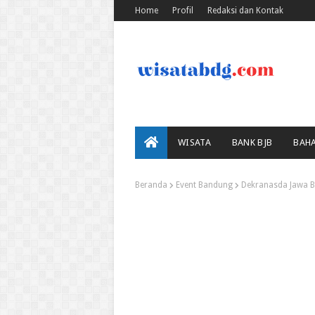
Home
Profil
Redaksi dan Kontak
WISATA
BANK BJB
BAH
Beranda
Event Bandung
Dekranasda Jawa B