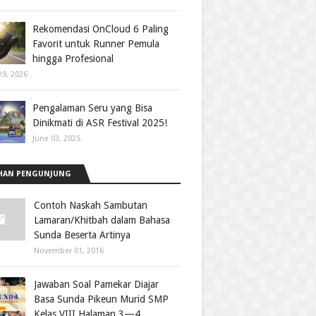
Rekomendasi OnCloud 6 Paling
Favorit untuk Runner Pemula
hingga Profesional
29, 2026
Pengalaman Seru yang Bisa
Dinikmati di ASR Festival 2025!
June 03, 2025
HAN PENGUNJUNG
Contoh Naskah Sambutan
Lamaran/Khitbah dalam Bahasa
Sunda Beserta Artinya
November 01, 2016
Jawaban Soal Pamekar Diajar
Basa Sunda Pikeun Murid SMP
Kelas VIII Halaman 3—4