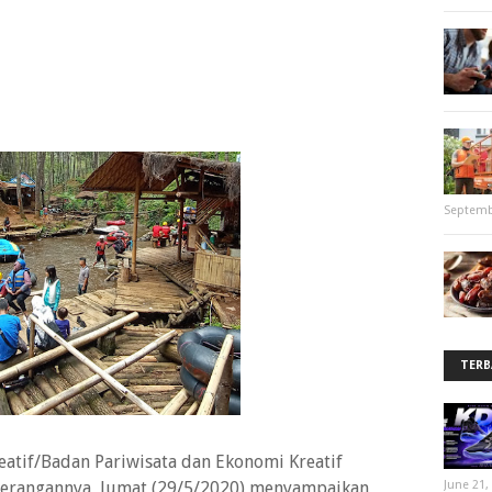
Septemb
TERB
eatif/Badan Pariwisata dan Ekonomi Kreatif
erangannya, Jumat (29/5/2020) menyampaikan
June 21,