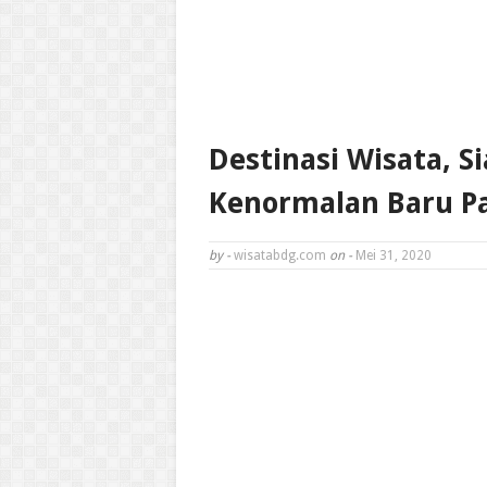
Destinasi Wisata, S
Kenormalan Baru Pa
by -
wisatabdg.com
on -
Mei 31, 2020