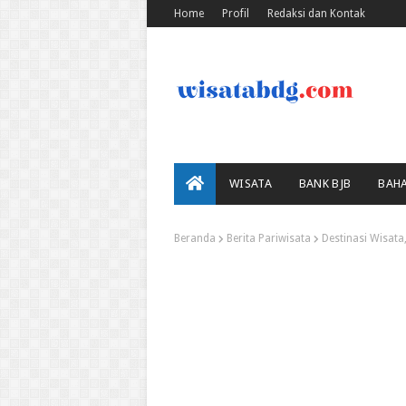
Home
Profil
Redaksi dan Kontak
WISATA
BANK BJB
BAH
Beranda
Berita Pariwisata
Destinasi Wisata