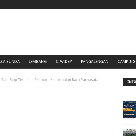
ASA SUNDA
LEMBANG
CIWIDEY
PANGALENGAN
CAMPING
, Siap-Siap Terapkan Protokol Kenormalan Baru Pariwisata
INFO