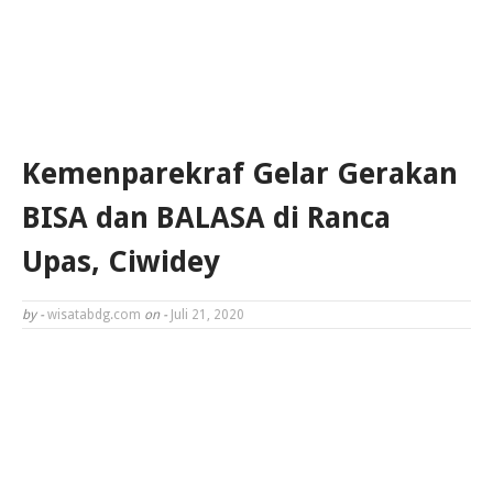
Kemenparekraf Gelar Gerakan
BISA dan BALASA di Ranca
Upas, Ciwidey
by -
wisatabdg.com
on -
Juli 21, 2020