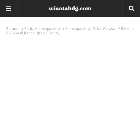
Beranda
Berita Kemenparekraf
Kemenparekraf Gelar Gerakan BISA dan
BALASA di Ranca Upas, Ciwidey