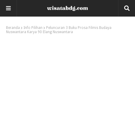
Beranda
Info Pilihan
Peluncuran 3 Buku Prosa Filmis Budaya
Nuswantara Karya 90 Elang Nuswantara