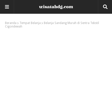
Beranda
Tempat Belanja
Belanja Sandang Murah di Sentra Tekstil
Cigondewah