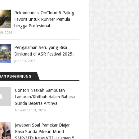
Rekomendasi OnCloud 6 Paling
Favorit untuk Runner Pemula
hingga Profesional
29, 2026
Pengalaman Seru yang Bisa
Dinikmati di ASR Festival 2025!
June 03, 2025
HAN PENGUNJUNG
Contoh Naskah Sambutan
Lamaran/Khitbah dalam Bahasa
Sunda Beserta Artinya
November 01, 2016
Jawaban Soal Pamekar Diajar
Basa Sunda Pikeun Murid
SMP/MTs Kelas VIII Halaman 5