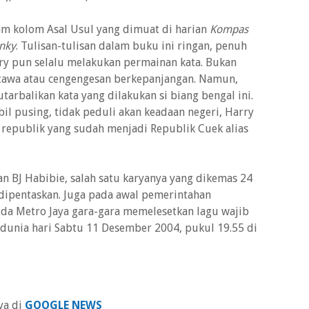
am kolom Asal Usul yang dimuat di harian
Kompas
unky
. Tulisan-tulisan dalam buku ini ringan, penuh
ry pun selalu melakukan permainan kata. Bukan
tawa atau cengengesan berkepanjangan. Namun,
rbalikan kata yang dilakukan si biang bengal ini.
il pusing, tidak peduli akan keadaan negeri, Harry
 republik yang sudah menjadi Republik Cuek alias
an BJ Habibie, salah satu karyanya yang dikemas 24
 dipentaskan. Juga pada awal pemerintahan
lda Metro Jaya gara-gara memelesetkan lagu wajib
 dunia hari Sabtu 11 Desember 2004, pukul 19.55 di
ya di
GOOGLE NEWS