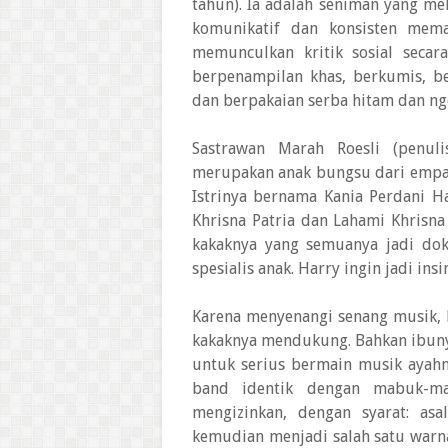
tahun). Ia adalah seniman yang m
komunikatif dan konsisten meman
memunculkan kritik sosial secar
berpenampilan khas, berkumis, b
dan berpakaian serba hitam dan ngo
Sastrawan Marah Roesli (penu
merupakan anak bungsu dari empat
Istrinya bernama Kania Perdani 
Khrisna Patria dan Lahami Khrisna
kakaknya yang semuanya jadi dokt
spesialis anak. Harry ingin jadi insi
Karena menyenangi senang musik, F
kakaknya mendukung. Bahkan ibuny
untuk serius bermain musik ayah
band identik dengan mabuk-ma
mengizinkan, dengan syarat: asa
kemudian menjadi salah satu warn