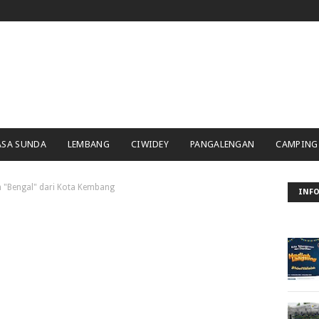
ASA SUNDA
LEMBANG
CIWIDEY
PANGALENGAN
CAMPING
n "Bengal" dari Kota Kembang
INFO