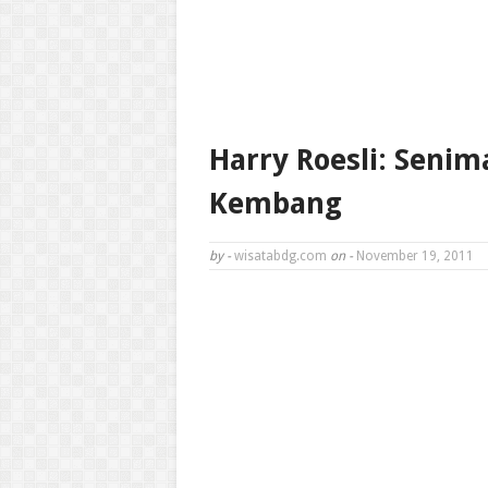
Harry Roesli: Senim
Kembang
by -
wisatabdg.com
on -
November 19, 2011