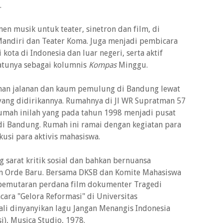
.
n musik untuk teater, sinetron dan film, di
Mandiri dan Teater Koma. Juga menjadi pembicara
ota di Indonesia dan luar negeri, serta aktif
satunya sebagai kolumnis
Kompas
Minggu.
iman jalanan dan kaum pemulung di Bandung lewat
yang didirikannya. Rumahnya di Jl WR Supratman 57
umah inilah yang pada tahun 1998 menjadi pusat
 di Bandung. Rumah ini ramai dengan kegiatan para
usi para aktivis mahasiswa.
g sarat kritik sosial dan bahkan bernuansa
n Orde Baru. Bersama DKSB dan Komite Mahasiswa
pemutaran perdana film dokumenter Tragedi
cara "Gelora Reformasi" di Universitas
ali dinyanyikan lagu Jangan Menangis Indonesia
), Musica Studio, 1978.