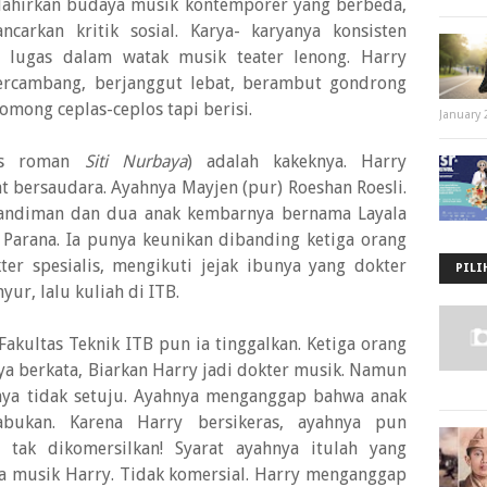
elahirkan budaya musik kontemporer yang berbeda,
carkan kritik sosial. Karya- karyanya konsisten
a lugas dalam watak musik teater lenong. Harry
ercambang, berjanggut lebat, berambut gondrong
mong ceplas-ceplos tapi berisi.
January 
lis roman
Siti Nurbaya
) adalah kakeknya. Harry
 bersaudara. Ayahnya Mayjen (pur) Roeshan Roesli.
Handiman dan dua anak kembarnya bernama Layala
 Parana. Ia punya keunikan dibanding ketiga orang
er spesialis, mengikuti jejak ibunya yang dokter
PILI
nyur, lalu kuliah di ITB.
akultas Teknik ITB pun ia tinggalkan. Ketiga orang
a berkata, Biarkan Harry jadi dokter musik. Namun
nya tidak setuju. Ayahnya menganggap bahwa anak
bukan. Karena Harry bersikeras, ayahnya pun
l tak dikomersilkan! Syarat ayahnya itulah yang
a musik Harry. Tidak komersial. Harry menganggap