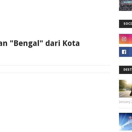
SOCI
an "Bengal" dari Kota
DEST
January 