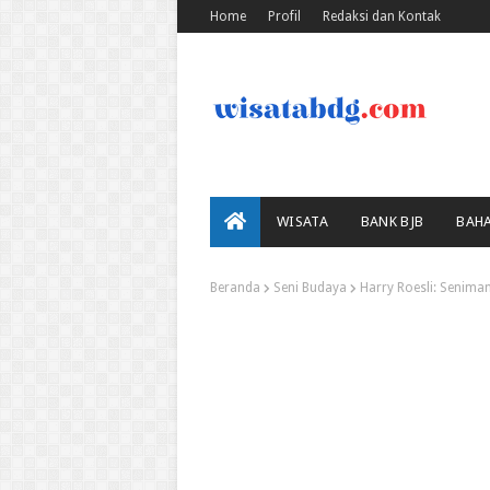
Home
Profil
Redaksi dan Kontak
WISATA
BANK BJB
BAH
Beranda
Seni Budaya
Harry Roesli: Senima