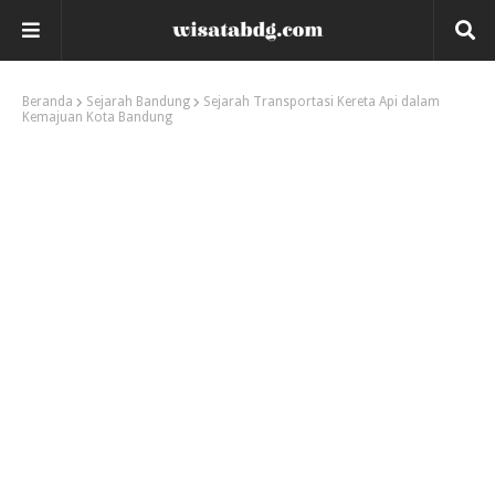
Beranda
Sejarah Bandung
Sejarah Transportasi Kereta Api dalam
Kemajuan Kota Bandung