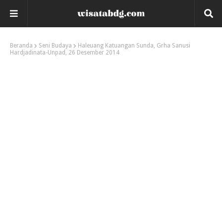
Beranda
Seni Budaya
Haleuang Katuangan Sunda, Grha Sanusi
Hardjadinata-Unpad, 26 Desember 2014