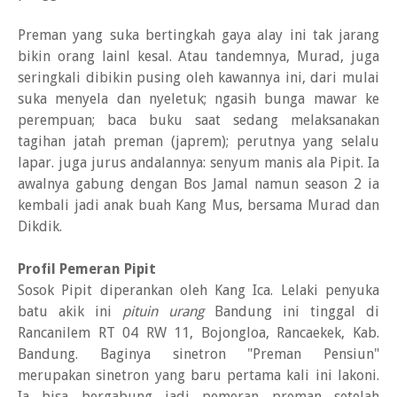
Preman yang suka bertingkah gaya alay ini tak jarang
bikin orang lainl kesal. Atau tandemnya, Murad, juga
seringkali dibikin pusing oleh kawannya ini, dari mulai
suka menyela dan nyeletuk; ngasih bunga mawar ke
perempuan; baca buku saat sedang melaksanakan
tagihan jatah preman (japrem); perutnya yang selalu
lapar. juga jurus andalannya: senyum manis ala Pipit. Ia
awalnya gabung dengan Bos Jamal namun season 2 ia
kembali jadi anak buah Kang Mus, bersama Murad dan
Dikdik.
Profil Pemeran Pipit
Sosok Pipit diperankan oleh Kang Ica. Lelaki penyuka
batu akik ini
pituin urang
Bandung ini tinggal di
Rancanilem RT 04 RW 11, Bojongloa, Rancaekek, Kab.
Bandung. Baginya sinetron "Preman Pensiun"
merupakan sinetron yang baru pertama kali ini lakoni.
Ia bisa bergabung jadi pemeran preman setelah