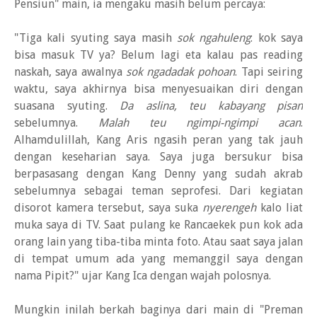
Pensiun" main, ia mengaku masih belum percaya:
"Tiga kali syuting saya masih
sok ngahuleng
: kok saya
bisa masuk TV ya? Belum lagi eta kalau pas reading
naskah, saya awalnya
sok ngadadak pohoan
.
Tapi seiring
waktu, saya akhirnya bisa menyesuaikan diri dengan
suasana syuting.
Da aslina, teu kabayang
pisan
sebelumnya.
Malah teu ngimpi-ngimpi acan
.
Alhamdulillah, Kang Aris ngasih peran yang tak jauh
dengan keseharian saya. Saya juga bersukur bisa
berpasasang dengan Kang Denny yang sudah akrab
sebelumnya sebagai teman seprofesi. Dari kegiatan
disorot kamera tersebut, saya suka
nyerengeh
kalo liat
muka saya di TV. Saat pulang ke Rancaekek pun kok ada
orang lain yang tiba-tiba minta foto. Atau saat saya jalan
di tempat umum ada yang memanggil saya dengan
nama Pipit?" ujar Kang Ica dengan wajah polosnya.
Mungkin inilah berkah baginya dari main di "Preman