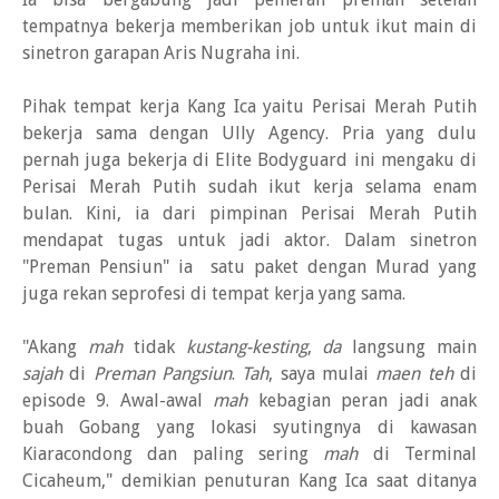
tempatnya bekerja memberikan job untuk ikut main di
sinetron garapan Aris Nugraha ini.
Pihak tempat kerja Kang Ica yaitu Perisai Merah Putih
bekerja sama dengan Ully Agency. Pria yang dulu
pernah juga bekerja di Elite Bodyguard ini mengaku di
Perisai Merah Putih sudah ikut kerja selama enam
bulan. Kini, ia dari pimpinan Perisai Merah Putih
mendapat tugas untuk jadi aktor. Dalam sinetron
"Preman Pensiun" ia satu paket dengan Murad yang
juga rekan seprofesi di tempat kerja yang sama.
"Akang
mah
tidak
kustang-kesting
,
da
langsung main
sajah
di
Preman Pangsiun
.
Tah
, saya mulai
maen teh
di
episode 9. Awal-awal
mah
kebagian peran jadi anak
buah Gobang yang lokasi syutingnya di kawasan
Kiaracondong dan paling sering
mah
di Terminal
Cicaheum," demikian penuturan Kang Ica saat ditanya