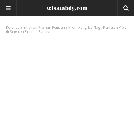
Beranda
Sinetron Preman Pensiun
Profil Kang Ica Naga Pemeran Pipit
di Sinetron Preman Pensiun